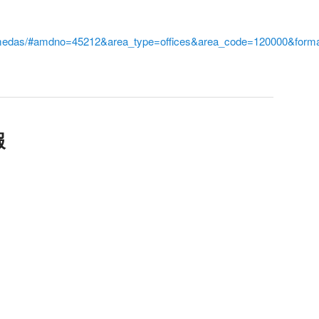
i/amedas/#amdno=45212&area_type=offices&area_code=120000&form
報