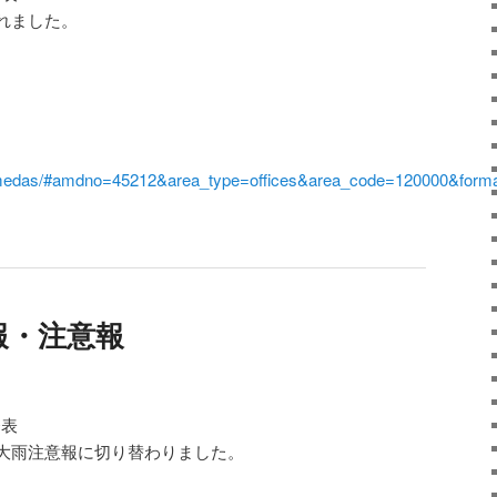
れました。
i/amedas/#amdno=45212&area_type=offices&area_code=120000&form
報・注意報
発表
大雨注意報に切り替わりました。