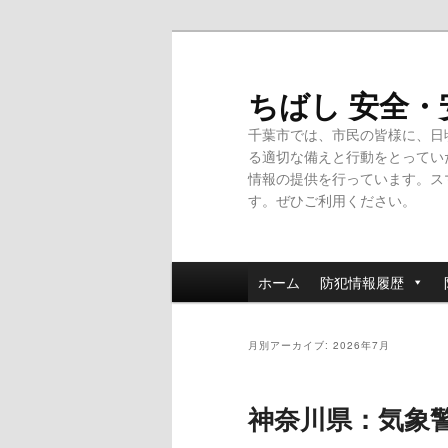
メ
サ
イ
ブ
ン
コ
ちばし 安全
コ
ン
千葉市では、市民の皆様に、日
ン
テ
る適切な備えと行動をとってい
テ
ン
情報の提供を行っています。ス
ン
ツ
す。ぜひご利用ください。
ツ
へ
へ
移
移
動
メ
動
ホーム
防犯情報履歴
イ
ン
メ
月別アーカイブ:
2026年7月
ニ
ュ
神奈川県：気象
ー