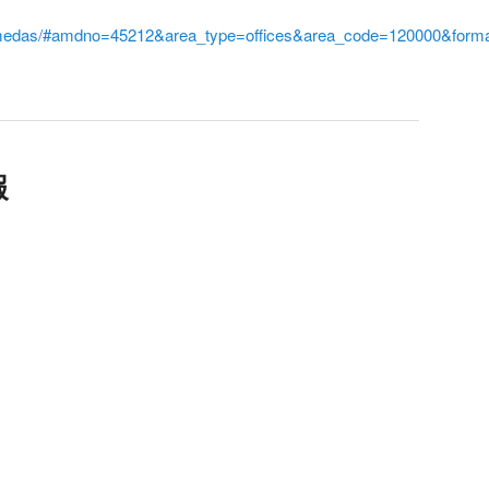
i/amedas/#amdno=45212&area_type=offices&area_code=120000&form
報