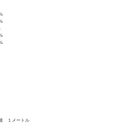
%
%
%
%
%
後 １メートル