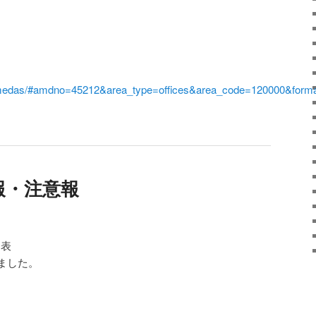
i/amedas/#amdno=45212&area_type=offices&area_code=120000&form
報・注意報
発表
ました。