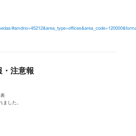
i/amedas/#amdno=45212&area_type=offices&area_code=120000&form
報・注意報
発表
れました。