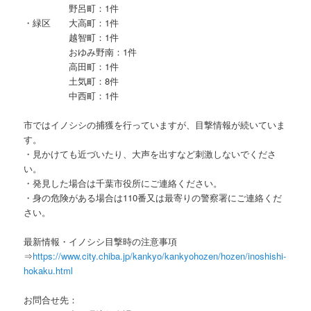
野呂町：1件
・緑区 大高町：1件
越智町：1件
おゆみ野南：1件
高田町：1件
土気町：8件
中西町：1件
市ではイノシシの捕獲を行っていますが、目撃情報が続いていま
す。
・見かけても近づいたり、大声を出すなど刺激しないでくださ
い。
・発見した場合は千葉市役所にご連絡ください。
・身の危険がある場合は110番又は最寄りの警察署にご連絡くだ
さい。
最新情報・イノシシ目撃時の注意事項
⇒
https://www.city.chiba.jp/kankyo/kankyohozen/hozen/inoshishi-
hokaku.html
お問合せ先：