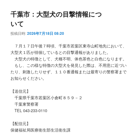
千葉市：大型犬の目撃情報につ
いて
投稿日時:
2026年7月18日 08:20
７月１７日午後７時頃、千葉市若葉区東寺山町地先において、
大型犬１匹が徘徊しているとの目撃通報がありました。
大型犬の特徴として、犬種不明、体色茶色と白色になります。
もし、この様な特徴の大型犬を発見した際は、不用意に近づい
たり、刺激したりせず、１１０番通報または最寄りの警察署まで
お知らせください。
【送信元】
千葉県千葉市若葉区小倉町８５９－２
千葉東警察署
TEL 043-233-0110
【配信元】
保健福祉局医療衛生部生活衛生課