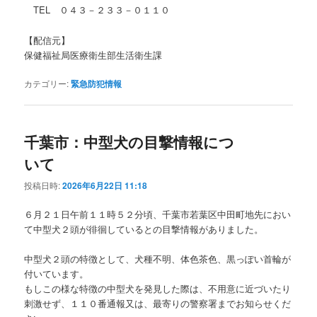
TEL ０４３－２３３－０１１０
【配信元】
保健福祉局医療衛生部生活衛生課
カテゴリー:
緊急防犯情報
千葉市：中型犬の目撃情報につ
いて
投稿日時:
2026年6月22日 11:18
６月２１日午前１１時５２分頃、千葉市若葉区中田町地先におい
て中型犬２頭が徘徊しているとの目撃情報がありました。
中型犬２頭の特徴として、犬種不明、体色茶色、黒っぽい首輪が
付いています。
もしこの様な特徴の中型犬を発見した際は、不用意に近づいたり
刺激せず、１１０番通報又は、最寄りの警察署までお知らせくだ