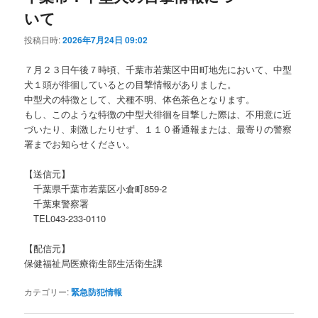
いて
投稿日時:
2026年7月24日 09:02
７月２３日午後７時頃、千葉市若葉区中田町地先において、中型
犬１頭が徘徊しているとの目撃情報がありました。
中型犬の特徴として、犬種不明、体色茶色となります。
もし、このような特徴の中型犬徘徊を目撃した際は、不用意に近
づいたり、刺激したりせず、１１０番通報または、最寄りの警察
署までお知らせください。
【送信元】
千葉県千葉市若葉区小倉町859‐2
千葉東警察署
TEL043-233-0110
【配信元】
保健福祉局医療衛生部生活衛生課
カテゴリー:
緊急防犯情報