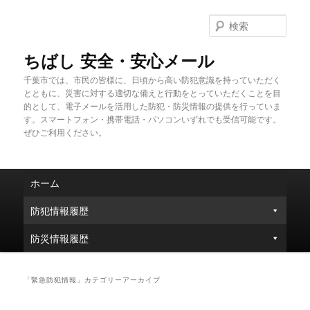
メ
サ
イ
ブ
検
ン
コ
索
コ
ン
ちばし 安全・安心メール
ン
テ
千葉市では、市民の皆様に、日頃から高い防犯意識を持っていただく
テ
ン
とともに、災害に対する適切な備えと行動をとっていただくことを目
ン
ツ
的として、電子メールを活用した防犯・防災情報の提供を行っていま
ツ
へ
す。スマートフォン・携帯電話・パソコンいずれでも受信可能です。
へ
移
ぜひご利用ください。
移
動
動
メ
ホーム
イ
ン
防犯情報履歴
メ
ニ
防災情報履歴
ュ
ー
「
緊急防犯情報
」カテゴリーアーカイブ