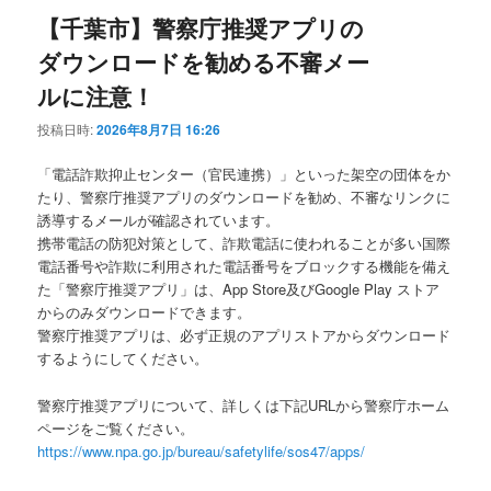
【千葉市】警察庁推奨アプリの
ダウンロードを勧める不審メー
ルに注意！
投稿日時:
2026年8月7日 16:26
「電話詐欺抑止センター（官民連携）」といった架空の団体をか
たり、警察庁推奨アプリのダウンロードを勧め、不審なリンクに
誘導するメールが確認されています。
携帯電話の防犯対策として、詐欺電話に使われることが多い国際
電話番号や詐欺に利用された電話番号をブロックする機能を備え
た「警察庁推奨アプリ」は、App Store及びGoogle Play ストア
からのみダウンロードできます。
警察庁推奨アプリは、必ず正規のアプリストアからダウンロード
するようにしてください。
警察庁推奨アプリについて、詳しくは下記URLから警察庁ホーム
ページをご覧ください。
https://www.npa.go.jp/bureau/safetylife/sos47/apps/