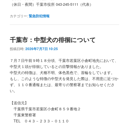
（休日・夜間）千葉市役所 043-245-5111（代表）
カテゴリー:
緊急防犯情報
千葉市：中型犬の徘徊について
投稿日時:
2026年7月7日 10:25
７月７日午前９時１８分頃、千葉市若葉区小倉町地先において、
中型犬１頭が徘徊しているとの目撃情報がありました。
中型犬の特徴は、犬種不明、体色黒色で、首輪をしています。
もし、このような特徴の中型犬を発見した際は、不用意に近づか
ず、１１０番通報または、最寄りの警察署までお知らせくださ
い。
【送信元】
千葉県千葉市若葉区小倉町８５９番地２
千葉東警察署
TEL ０４３－２３３－０１１０