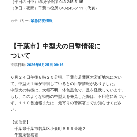
（平日の日中）環境保全課 043-245-5195
（休日・夜間）千葉市役所 043-245-5111（代表）
カテゴリー:
緊急防犯情報
【千葉市】中型犬の目撃情報に
ついて
投稿日時:
2026年6月25日 09:16
６月２４日午後８時２０分頃、千葉市若葉区大宮町地先におい
て、中型犬１頭が徘徊しているとの目撃情報がありました。
中型犬の特徴は、犬種不明、体色黒色で、足を怪我しています。
もし、このような特徴の中型犬を発見した際は、不用意に近づか
ず、１１０番通報または、最寄りの警察署までお知らせくださ
い。
【送信元】
千葉県千葉市若葉区小倉町８５９番地２
千葉東警察署