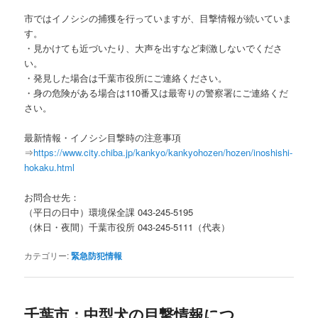
市ではイノシシの捕獲を行っていますが、目撃情報が続いていま
す。
・見かけても近づいたり、大声を出すなど刺激しないでくださ
い。
・発見した場合は千葉市役所にご連絡ください。
・身の危険がある場合は110番又は最寄りの警察署にご連絡くだ
さい。
最新情報・イノシシ目撃時の注意事項
⇒
https://www.city.chiba.jp/kankyo/kankyohozen/hozen/inoshishi-
hokaku.html
お問合せ先：
（平日の日中）環境保全課 043-245-5195
（休日・夜間）千葉市役所 043-245-5111（代表）
カテゴリー:
緊急防犯情報
千葉市：中型犬の目撃情報につ