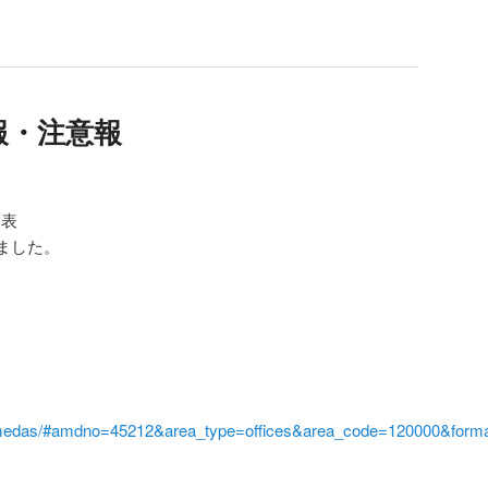
報・注意報
発表
ました。
i/amedas/#amdno=45212&area_type=offices&area_code=120000&form