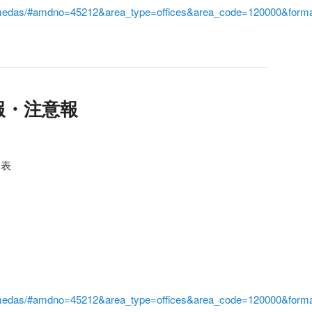
i/amedas/#amdno=45212&area_type=offices&area_code=120000&form
報・注意報
発表
。
i/amedas/#amdno=45212&area_type=offices&area_code=120000&form