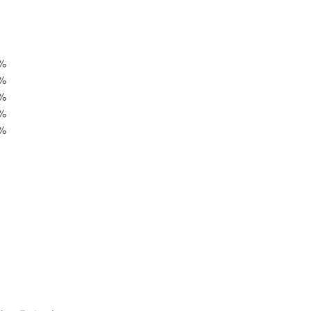
%
%
%
%
%