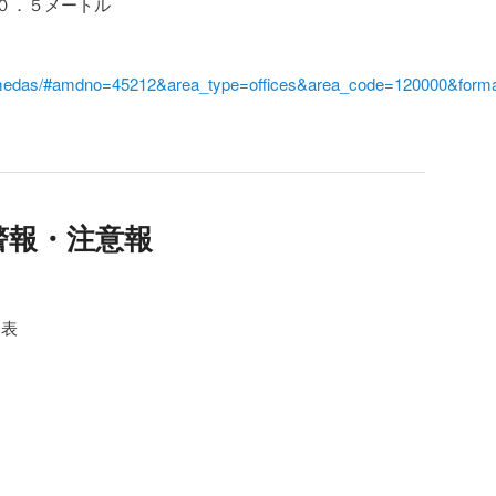
０．５メートル
i/amedas/#amdno=45212&area_type=offices&area_code=120000&form
警報・注意報
発表
。