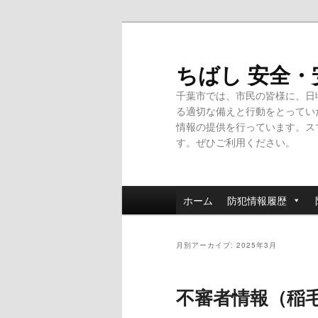
メ
サ
イ
ブ
ン
コ
ちばし 安全
コ
ン
千葉市では、市民の皆様に、日
ン
テ
る適切な備えと行動をとってい
テ
ン
情報の提供を行っています。ス
ン
ツ
す。ぜひご利用ください。
ツ
へ
へ
移
移
動
メ
動
ホーム
防犯情報履歴
イ
ン
メ
月別アーカイブ:
2025年3月
ニ
ュ
不審者情報（稲
ー