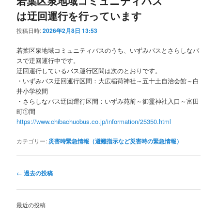
若葉区泉地域コミュニティバス
は迂回運行を行っています
投稿日時:
2026年2月8日 13:53
若葉区泉地域コミュニティバスのうち、いずみバスとさらしなバ
スで迂回運行中です。
迂回運行しているバス運行区間は次のとおりです。
・いずみバス迂回運行区間：大広稲荷神社～五十土自治会館～白
井小学校間
・さらしなバス迂回運行区間：いずみ苑前～御霊神社入口～富田
町①間
https://www.chibachuobus.co.jp/information/25350.html
カテゴリー:
災害時緊急情報（避難指示など災害時の緊急情報）
投
←
過去の投稿
稿
ナ
ビ
最近の投稿
ゲ