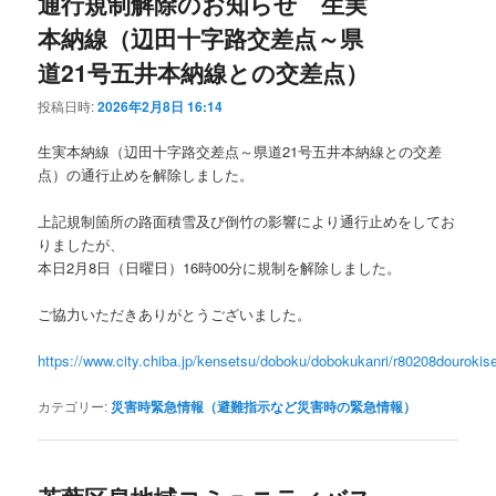
通行規制解除のお知らせ 生実
本納線（辺田十字路交差点～県
道21号五井本納線との交差点）
投稿日時:
2026年2月8日 16:14
生実本納線（辺田十字路交差点～県道21号五井本納線との交差
点）の通行止めを解除しました。
上記規制箇所の路面積雪及び倒竹の影響により通行止めをしてお
りましたが、
本日2月8日（日曜日）16時00分に規制を解除しました。
ご協力いただきありがとうございました。
https://www.city.chiba.jp/kensetsu/doboku/dobokukanri/r80208dourokis
カテゴリー:
災害時緊急情報（避難指示など災害時の緊急情報）