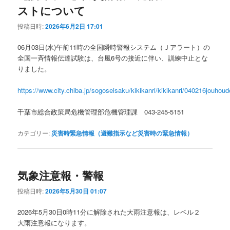
ストについて
投稿日時:
2026年6月2日 17:01
06月03日(水)午前11時の全国瞬時警報システム（Ｊアラート）の
全国一斉情報伝達試験は、台風6号の接近に伴い、訓練中止とな
りました。
https://www.city.chiba.jp/sogoseisaku/kikikanri/kikikanri/040216jouhou
千葉市総合政策局危機管理部危機管理課 043-245-5151
カテゴリー:
災害時緊急情報（避難指示など災害時の緊急情報）
気象注意報・警報
投稿日時:
2026年5月30日 01:07
2026年5月30日0時11分に解除された大雨注意報は、レベル２
大雨注意報になります。