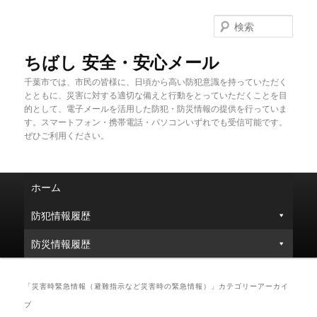
メ
サ
イ
ブ
検
ン
コ
索
コ
ン
ちばし 安全・安心メール
ン
テ
千葉市では、市民の皆様に、日頃から高い防犯意識を持っていただく
テ
ン
とともに、災害に対する適切な備えと行動をとっていただくことを目
ン
ツ
的として、電子メールを活用した防犯・防災情報の提供を行っていま
ツ
へ
す。スマートフォン・携帯電話・パソコンいずれでも受信可能です。
へ
移
ぜひご利用ください。
移
動
動
メ
ホーム
イ
ン
防犯情報履歴
メ
ニ
防災情報履歴
ュ
ー
「
災害時緊急情報（避難指示など災害時の緊急情報）
」カテゴリーアーカイ
ブ