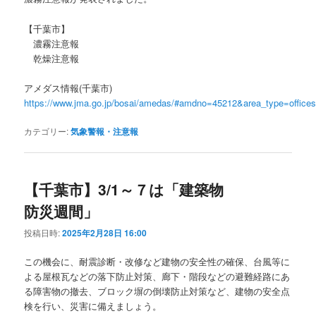
【千葉市】
濃霧注意報
乾燥注意報
アメダス情報(千葉市)
https://www.jma.go.jp/bosai/amedas/#amdno=45212&area_type=offic
カテゴリー:
気象警報・注意報
【千葉市】3/1～７は「建築物
防災週間」
投稿日時:
2025年2月28日 16:00
この機会に、耐震診断・改修など建物の安全性の確保、台風等に
よる屋根瓦などの落下防止対策、廊下・階段などの避難経路にあ
る障害物の撤去、ブロック塀の倒壊防止対策など、建物の安全点
検を行い、災害に備えましょう。