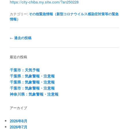
https://city-chiba.my.site.com/?an250228
カテゴリー:
その他緊急情報（新型コロナウイルス感染症対策等の緊急
情報）
投
←
過去の投稿
稿
ナ
ビ
最近の投稿
ゲ
ー
千葉市：天気予報
シ
千葉県：気象警報・注意報
ョ
千葉県：気象警報・注意報
ン
千葉市：気象警報・注意報
神奈川県：気象警報・注意報
アーカイブ
2026年8月
2026年7月