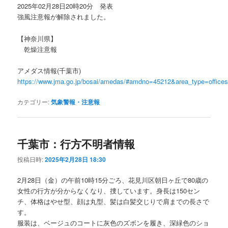
2025年02月28日20時20分 発表
強風注意報が解除されました。
【神奈川県】
乾燥注意報
アメダス情報(千葉市)
https://www.jma.go.jp/bosai/amedas/#amdno=45212&area_type=offic
カテゴリー:
気象警報・注意報
千葉市：行方不明者情報
投稿日時:
2025年2月28日 18:30
2月28日（金）の午前10時15分ごろ、花見川区朝日ヶ丘で80歳の
女性の行方が分からなくなり、捜しています。身長は150セン
チ、体格はやせ型、顔は丸型、髪は白髪交じりで肩までの長さで
す。
服装は、ベージュのコートに灰色のズボンを履き、深緑色のショ