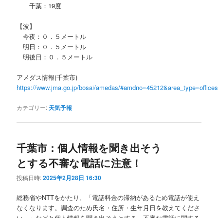
千葉：19度
【波】
今夜：０．５メートル
明日：０．５メートル
明後日：０．５メートル
アメダス情報(千葉市)
https://www.jma.go.jp/bosai/amedas/#amdno=45212&area_type=offic
カテゴリー:
天気予報
千葉市：個人情報を聞き出そう
とする不審な電話に注意！
投稿日時:
2025年2月28日 16:30
総務省やNTTをかたり、「電話料金の滞納があるため電話が使え
なくなります。調査のため氏名・住所・生年月日を教えてくださ
い。」などと個人情報を聞き出そうとする、不審な電話に関する