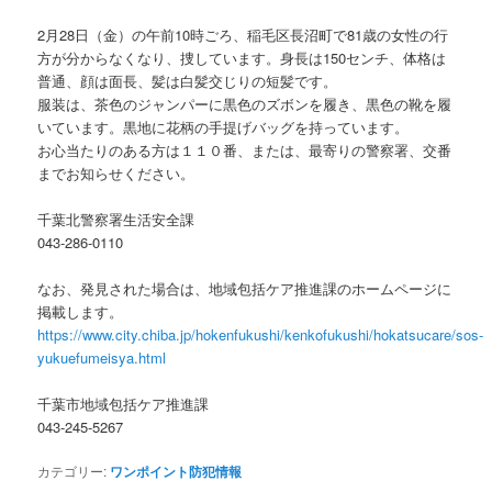
2月28日（金）の午前10時ごろ、稲毛区長沼町で81歳の女性の行
方が分からなくなり、捜しています。身長は150センチ、体格は
普通、顔は面長、髪は白髪交じりの短髪です。
服装は、茶色のジャンパーに黒色のズボンを履き、黒色の靴を履
いています。黒地に花柄の手提げバッグを持っています。
お心当たりのある方は１１０番、または、最寄りの警察署、交番
までお知らせください。
千葉北警察署生活安全課
043-286-0110
なお、発見された場合は、地域包括ケア推進課のホームページに
掲載します。
https://www.city.chiba.jp/hokenfukushi/kenkofukushi/hokatsucare/sos-
yukuefumeisya.html
千葉市地域包括ケア推進課
043-245-5267
カテゴリー:
ワンポイント防犯情報