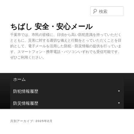
メ
サ
イ
ブ
検
ン
コ
索
コ
ン
ちばし 安全・安心メール
ン
テ
千葉市では、市民の皆様に、日頃から高い防犯意識を持っていただく
テ
ン
とともに、災害に対する適切な備えと行動をとっていただくことを目
ン
ツ
的として、電子メールを活用した防犯・防災情報の提供を行っていま
ツ
へ
す。スマートフォン・携帯電話・パソコンいずれでも受信可能です。
へ
移
ぜひご利用ください。
移
動
動
メ
ホーム
イ
ン
防犯情報履歴
メ
ニ
防災情報履歴
ュ
ー
月別アーカイブ:
2025年2月