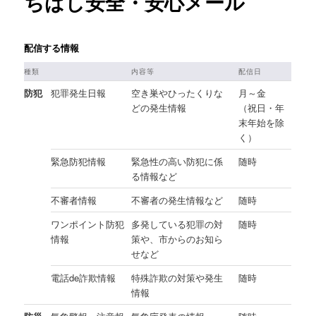
ちばし安全・安心メール
配信する情報
種類
内容等
配信日
防犯
犯罪発生日報
空き巣やひったくりな
月～金
どの発生情報
（祝日・年
末年始を除
く）
緊急防犯情報
緊急性の高い防犯に係
随時
る情報など
不審者情報
不審者の発生情報など
随時
ワンポイント防犯
多発している犯罪の対
随時
情報
策や、市からのお知ら
せなど
電話de詐欺情報
特殊詐欺の対策や発生
随時
情報