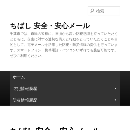
メ
イ
検
ン
索
コ
ちばし 安全・安心メール
ン
千葉市では、市民の皆様に、日頃から高い防犯意識を持っていただく
テ
とともに、災害に対する適切な備えと行動をとっていただくことを目
ン
的として、電子メールを活用した防犯・防災情報の提供を行っていま
ツ
す。スマートフォン・携帯電話・パソコンいずれでも受信可能です。
へ
ぜひご利用ください。
移
動
メ
ホーム
イ
ン
防犯情報履歴
メ
ニ
防災情報履歴
ュ
ー