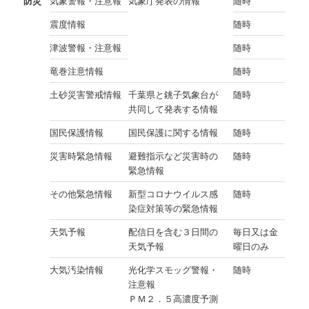
防災
気象警報・注意報
気象庁発表の情報
随時
震度情報
随時
津波警報・注意報
随時
竜巻注意情報
随時
土砂災害警戒情報
千葉県と銚子気象台が
随時
共同して発表する情報
国民保護情報
国民保護に関する情報
随時
災害時緊急情報
避難指示など災害時の
随時
緊急情報
その他緊急情報
新型コロナウイルス感
随時
染症対策等の緊急情報
天気予報
配信日を含む３日間の
毎日又は金
天気予報
曜日のみ
大気汚染情報
光化学スモッグ警報・
随時
注意報
ＰＭ２．５高濃度予測