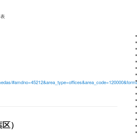
発表
。
i/amedas/#amdno=45212&area_type=offices&area_code=120000&form
葉区）