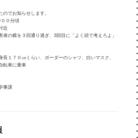
たのでお知らせします。
時００分頃
付近
害者の横を３回通り過ぎ、3回目に「よく頭で考えろよ」
身長１７０㎝くらい、ボーダーのシャツ、白いマスク、
自転車に乗車
学事課
報