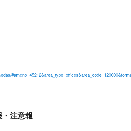
i/amedas/#amdno=45212&area_type=offices&area_code=120000&form
報・注意報