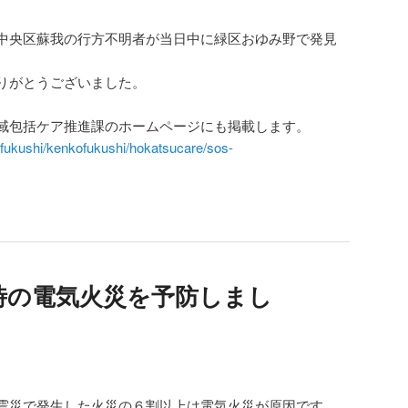
中央区蘇我の行方不明者が当日中に緑区おゆみ野で発見
りがとうございました。
域包括ケア推進課のホームページにも掲載します。
enfukushi/kenkofukushi/hokatsucare/sos-
時の電気火災を予防しまし
震災で発生した火災の６割以上は電気火災が原因です。