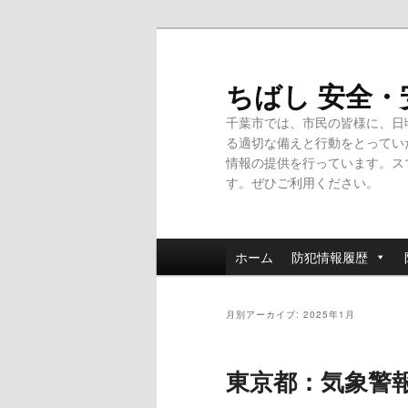
メ
サ
イ
ブ
ン
コ
ちばし 安全
コ
ン
千葉市では、市民の皆様に、日
ン
テ
る適切な備えと行動をとってい
テ
ン
情報の提供を行っています。ス
ン
ツ
す。ぜひご利用ください。
ツ
へ
へ
移
移
動
メ
動
ホーム
防犯情報履歴
イ
ン
メ
月別アーカイブ:
2025年1月
ニ
ュ
東京都：気象警
ー