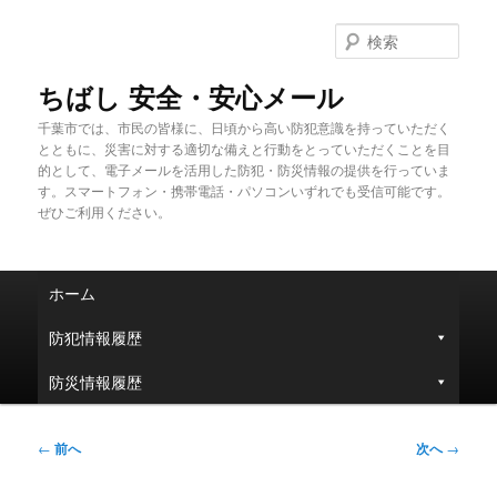
メ
イ
検
ン
索
コ
ちばし 安全・安心メール
ン
千葉市では、市民の皆様に、日頃から高い防犯意識を持っていただく
テ
とともに、災害に対する適切な備えと行動をとっていただくことを目
ン
的として、電子メールを活用した防犯・防災情報の提供を行っていま
ツ
す。スマートフォン・携帯電話・パソコンいずれでも受信可能です。
へ
ぜひご利用ください。
移
動
メ
ホーム
イ
ン
防犯情報履歴
メ
ニ
防災情報履歴
ュ
ー
投
←
前へ
次へ
→
稿
ナ