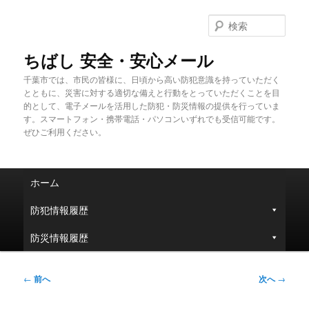
メ
イ
検
ン
索
コ
ちばし 安全・安心メール
ン
千葉市では、市民の皆様に、日頃から高い防犯意識を持っていただく
テ
とともに、災害に対する適切な備えと行動をとっていただくことを目
ン
的として、電子メールを活用した防犯・防災情報の提供を行っていま
ツ
す。スマートフォン・携帯電話・パソコンいずれでも受信可能です。
へ
ぜひご利用ください。
移
動
メ
ホーム
イ
ン
防犯情報履歴
メ
ニ
防災情報履歴
ュ
ー
投
←
前へ
次へ
→
稿
ナ