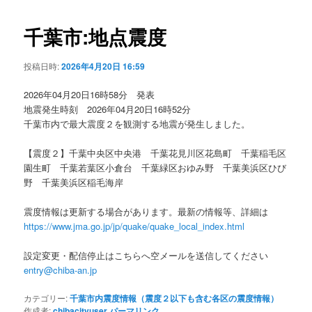
ビ
ゲ
千葉市:地点震度
ー
シ
投稿日時:
2026年4月20日 16:59
ョ
ン
2026年04月20日16時58分 発表
地震発生時刻 2026年04月20日16時52分
千葉市内で最大震度２を観測する地震が発生しました。
【震度２】千葉中央区中央港 千葉花見川区花島町 千葉稲毛区
園生町 千葉若葉区小倉台 千葉緑区おゆみ野 千葉美浜区ひび
野 千葉美浜区稲毛海岸
震度情報は更新する場合があります。最新の情報等、詳細は
https://www.jma.go.jp/jp/quake/quake_local_index.html
設定変更・配信停止はこちらへ空メールを送信してください
entry@chiba-an.jp
カテゴリー:
千葉市内震度情報（震度２以下も含む各区の震度情報）
作成者:
chibacityuser
パーマリンク