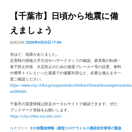
ビ
ゲ
【千葉市】日頃から地震に備
ー
シ
えましょう
ョ
ン
投稿日時:
2026年4月20日 17:09
先ほど、地震がありました。
災害時の情報入手方法やハザードマップの確認、家具類の転倒・
落下防止対策、火災防止のための感震ブレーカー等の設置、食料
や携帯トイレといった家庭での備蓄対策など、必要な備えを今一
度ご確認ください。
https://www.city.chiba.jp/sogoseisaku/kikikanri/bosai/bousaigennsaitai
an260420
千葉市の震度情報は防災ポータルサイトで確認できます。ぜひ、
ブックマーク登録をお願いします。
https://city-chiba.my.site.com/
カテゴリー:
その他緊急情報（新型コロナウイルス感染症対策等の緊急