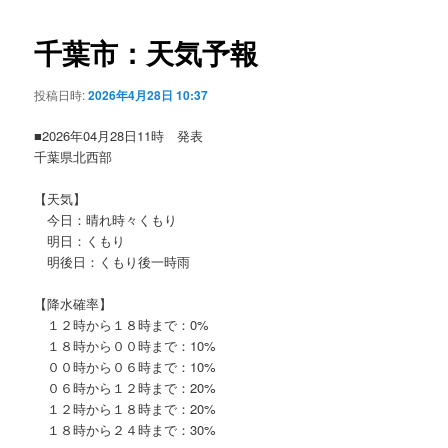
ビ
ゲ
千葉市：天気予報
ー
シ
投稿日時:
2026年4月28日 10:37
ョ
ン
■2026年04月28日11時 発表
千葉県北西部
【天気】
今日：晴れ時々くもり
明日：くもり
明後日：くもり後一時雨
【降水確率】
１２時から１８時まで：0%
１８時から００時まで：10%
００時から０６時まで：10%
０６時から１２時まで：20%
１２時から１８時まで：20%
１８時から２４時まで：30%