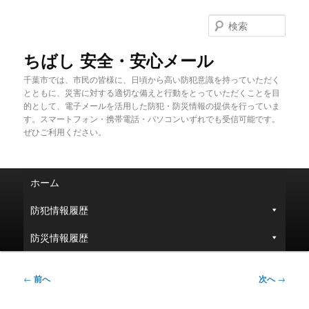
メ
イ
検
ン
索
コ
ちばし 安全・安心メール
ン
千葉市では、市民の皆様に、日頃から高い防犯意識を持っていただく
テ
とともに、災害に対する適切な備えと行動をとっていただくことを目
ン
的として、電子メールを活用した防犯・防災情報の提供を行っていま
ツ
す。スマートフォン・携帯電話・パソコンいずれでも受信可能です。
へ
ぜひご利用ください。
移
動
メ
ホーム
イ
ン
防犯情報履歴
メ
ニ
防災情報履歴
ュ
ー
投
←
前へ
次へ
→
稿
ナ