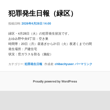
ビ
ゲ
犯罪発生日報（緑区）
ー
シ
投稿日時:
2026年4月28日 14:00
ョ
ン
緑区・4月28日（火）の犯罪発生状況です。
おゆみ野中央9丁目：空き巣
時間帯：20日（月）昼過ぎから21日（火）夜遅くまでの間
発生場所：戸建住宅
状況：窓ガラスを割る（施錠）
カテゴリー:
犯罪発生日報
作成者:
chibacityuser
パーマリンク
Proudly powered by WordPress