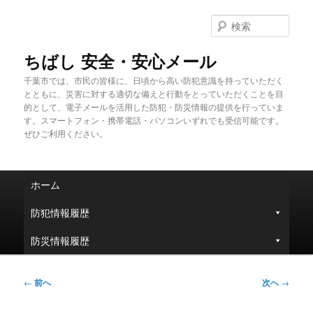
メ
イ
検
ン
索
コ
ちばし 安全・安心メール
ン
千葉市では、市民の皆様に、日頃から高い防犯意識を持っていただく
テ
とともに、災害に対する適切な備えと行動をとっていただくことを目
ン
的として、電子メールを活用した防犯・防災情報の提供を行っていま
ツ
す。スマートフォン・携帯電話・パソコンいずれでも受信可能です。
へ
ぜひご利用ください。
移
動
メ
ホーム
イ
ン
防犯情報履歴
メ
ニ
防災情報履歴
ュ
ー
投
←
前へ
次へ
→
稿
ナ