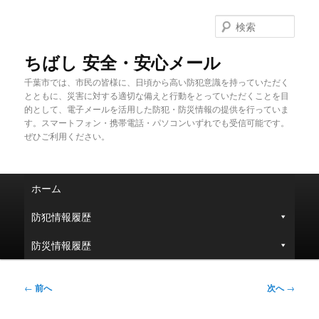
メ
イ
検
ン
索
コ
ちばし 安全・安心メール
ン
千葉市では、市民の皆様に、日頃から高い防犯意識を持っていただく
テ
とともに、災害に対する適切な備えと行動をとっていただくことを目
ン
的として、電子メールを活用した防犯・防災情報の提供を行っていま
ツ
す。スマートフォン・携帯電話・パソコンいずれでも受信可能です。
へ
ぜひご利用ください。
移
動
メ
ホーム
イ
ン
防犯情報履歴
メ
ニ
防災情報履歴
ュ
ー
投
←
前へ
次へ
→
稿
ナ