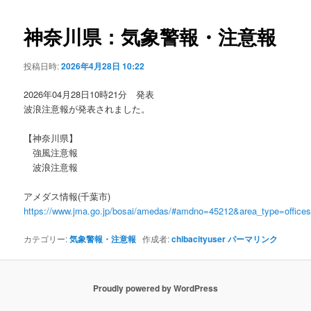
ビ
ゲ
神奈川県：気象警報・注意報
ー
シ
投稿日時:
2026年4月28日 10:22
ョ
ン
2026年04月28日10時21分 発表
波浪注意報が発表されました。
【神奈川県】
強風注意報
波浪注意報
アメダス情報(千葉市)
https://www.jma.go.jp/bosai/amedas/#amdno=45212&area_type=offic
カテゴリー:
気象警報・注意報
作成者:
chibacityuser
パーマリンク
Proudly powered by WordPress