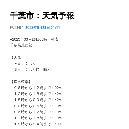
ビ
ゲ
千葉市：天気予報
ー
シ
投稿日時:
2023年6月28日 04:44
ョ
ン
■2023年06月28日05時 発表
千葉県北西部
【天気】
今日：くもり
明日：くもり時々晴れ
【降水確率】
０６時から１２時まで：20%
１２時から１８時まで：40%
１８時から００時まで：40%
００時から０６時まで：10%
０６時から１２時まで：10%
１２時から１８時まで：10%
１８時から２４時まで：10%