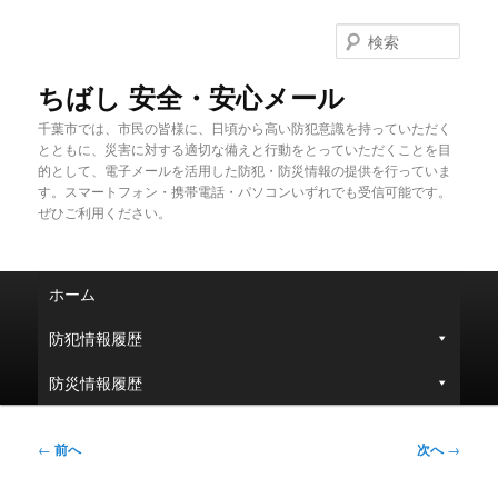
メ
イ
検
ン
索
コ
ちばし 安全・安心メール
ン
千葉市では、市民の皆様に、日頃から高い防犯意識を持っていただく
テ
とともに、災害に対する適切な備えと行動をとっていただくことを目
ン
的として、電子メールを活用した防犯・防災情報の提供を行っていま
ツ
す。スマートフォン・携帯電話・パソコンいずれでも受信可能です。
へ
ぜひご利用ください。
移
動
メ
ホーム
イ
ン
防犯情報履歴
メ
ニ
防災情報履歴
ュ
ー
投
←
前へ
次へ
→
稿
ナ