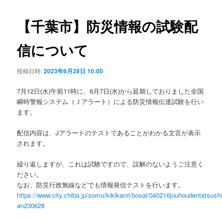
ビ
ゲ
【千葉市】防災情報の試験配
ー
シ
信について
ョ
ン
投稿日時:
2023年6月28日 10:00
7月12日(水)午前11時に、6月7日(水)から延期しておりました全国
瞬時警報システム（Ｊアラート）による防災情報伝達試験を行い
ます。
配信内容は、Jアラートのテストであることがわかる文言が表示
されます。
繰り返しますが、これは試験ですので、誤解のないようご注意く
ださい。
なお、防災行政無線などでも情報発信テストを行います。
https://www.city.chiba.jp/somu/kikikanri/bosai/040216jouhoudentatsush
an230628