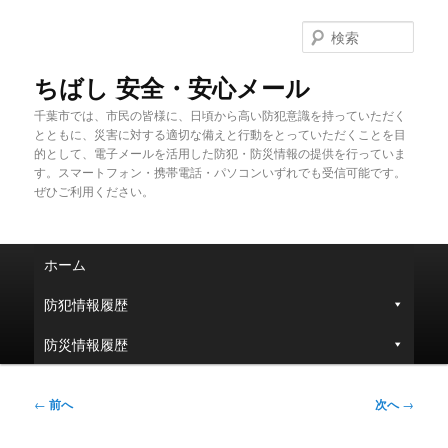
メ
イ
検
ン
索
コ
ちばし 安全・安心メール
ン
千葉市では、市民の皆様に、日頃から高い防犯意識を持っていただく
テ
とともに、災害に対する適切な備えと行動をとっていただくことを目
ン
的として、電子メールを活用した防犯・防災情報の提供を行っていま
ツ
す。スマートフォン・携帯電話・パソコンいずれでも受信可能です。
へ
ぜひご利用ください。
移
動
メ
ホーム
イ
ン
防犯情報履歴
メ
ニ
防災情報履歴
ュ
ー
投
←
前へ
次へ
→
稿
ナ