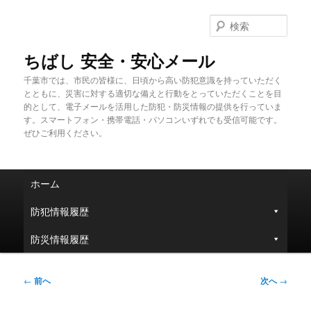
メ
イ
検
ン
索
コ
ちばし 安全・安心メール
ン
千葉市では、市民の皆様に、日頃から高い防犯意識を持っていただく
テ
とともに、災害に対する適切な備えと行動をとっていただくことを目
ン
的として、電子メールを活用した防犯・防災情報の提供を行っていま
ツ
す。スマートフォン・携帯電話・パソコンいずれでも受信可能です。
へ
ぜひご利用ください。
移
動
メ
ホーム
イ
ン
防犯情報履歴
メ
ニ
防災情報履歴
ュ
ー
投
←
前へ
次へ
→
稿
ナ