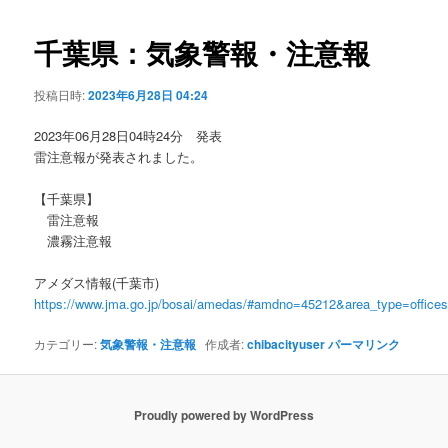
ビ
ゲ
千葉県：気象警報・注意報
ー
シ
投稿日時:
2023年6月28日 04:24
ョ
ン
2023年06月28日04時24分 発表
雷注意報が発表されました。
【千葉県】
雷注意報
濃霧注意報
アメダス情報(千葉市)
https://www.jma.go.jp/bosai/amedas/#amdno=45212&area_type=offic
カテゴリー:
気象警報・注意報
作成者:
chibacityuser
パーマリンク
Proudly powered by WordPress