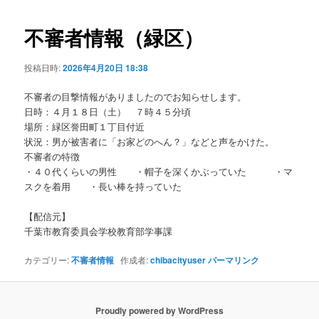
ビ
ゲ
不審者情報（緑区）
ー
シ
投稿日時:
2026年4月20日 18:38
ョ
ン
不審者の目撃情報がありましたのでお知らせします。
日時：４月１８日（土） ７時４５分頃
場所：緑区誉田町１丁目付近
状況：男が被害者に「お家どのへん？」などと声をかけた。
不審者の特徴
・４０代くらいの男性 ・帽子を深くかぶっていた ・マ
スクを着用 ・長い棒を持っていた
【配信元】
千葉市教育委員会学校教育部学事課
カテゴリー:
不審者情報
作成者:
chibacityuser
パーマリンク
Proudly powered by WordPress