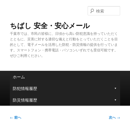
メ
イ
検
ン
索
コ
ちばし 安全・安心メール
ン
千葉市では、市民の皆様に、日頃から高い防犯意識を持っていただく
テ
とともに、災害に対する適切な備えと行動をとっていただくことを目
ン
的として、電子メールを活用した防犯・防災情報の提供を行っていま
ツ
す。スマートフォン・携帯電話・パソコンいずれでも受信可能です。
へ
ぜひご利用ください。
移
動
メ
ホーム
イ
ン
防犯情報履歴
メ
ニ
防災情報履歴
ュ
ー
投
←
前へ
次へ
→
稿
ナ