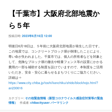
ビ
ゲ
【千葉市】大阪府北部地震か
ー
シ
ら５年
ョ
ン
投稿日時:
2023年6月16日 12:00
明後日6月18日は、５年前に大阪府北部地震が発生した日です。
この地震では、コンクリートブロック塀が倒壊したことにより、
尊い命が失われました。千葉市では、個人の所有者などを対象と
して、危険なブロック塀の撤去や軽量フェンス等の設置にかかる
費用の一部を補助する制度を設けていますので、本制度をご活用
いただき、安全・安心に暮らせるまちづくりにご協力ください。
詳細は⇒
https://www.city.chiba.jp/toshi/kenchiku/shido/blockhojo.html?
an230616
カテゴリー:
その他緊急情報（新型コロナウイルス感染症対策等の緊急
情報）
作成者:
chibacityuser
パーマリンク