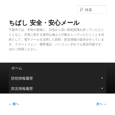
メ
イ
検
ン
索
コ
ちばし 安全・安心メール
ン
千葉市では、市民の皆様に、日頃から高い防犯意識を持っていただく
テ
とともに、災害に対する適切な備えと行動をとっていただくことを目
ン
的として、電子メールを活用した防犯・防災情報の提供を行っていま
ツ
す。スマートフォン・携帯電話・パソコンいずれでも受信可能です。
へ
ぜひご利用ください。
移
動
メ
ホーム
イ
ン
防犯情報履歴
メ
ニ
防災情報履歴
ュ
ー
投
←
前へ
次へ
→
稿
ナ