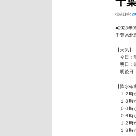
千
ー
シ
投稿日時:
2
ョ
ン
■2023年
千葉県北
【天気】
今日：晴
明日：
明後日：
【降水確
１２時か
１８時か
００時か
０６時か
１２時か
１８時か