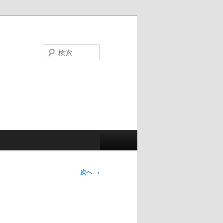
検
索
次へ
→