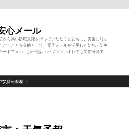
・安心メール
頃から高い防犯意識を持っていただくとともに、災害に対す
ただくことを目的として、電子メールを活用した防犯・防災
マートフォン・携帯電話・パソコンいずれでも受信可能で
防災情報履歴