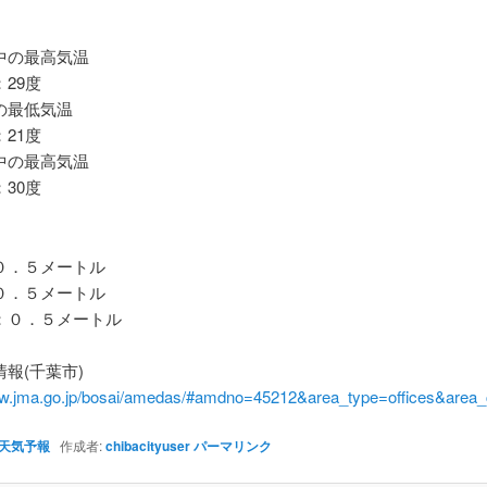
の最高気温
29度
最低気温
21度
の最高気温
30度
．５メートル
．５メートル
０．５メートル
報(千葉市)
ww.jma.go.jp/bosai/amedas/#amdno=45212&area_type=offices&are
天気予報
作成者:
chibacityuser
パーマリンク