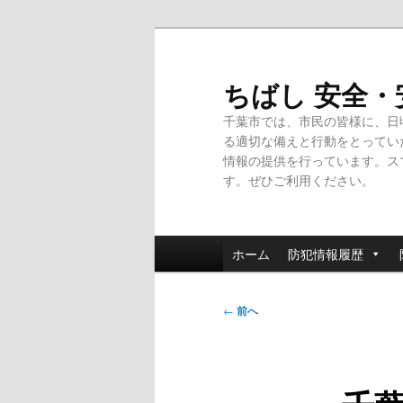
メ
イ
ン
ちばし 安全
コ
千葉市では、市民の皆様に、日
ン
る適切な備えと行動をとってい
テ
情報の提供を行っています。ス
ン
す。ぜひご利用ください。
ツ
へ
移
メ
動
ホーム
防犯情報履歴
イ
ン
投
メ
←
前へ
稿
ニ
ナ
ュ
ビ
ー
ゲ