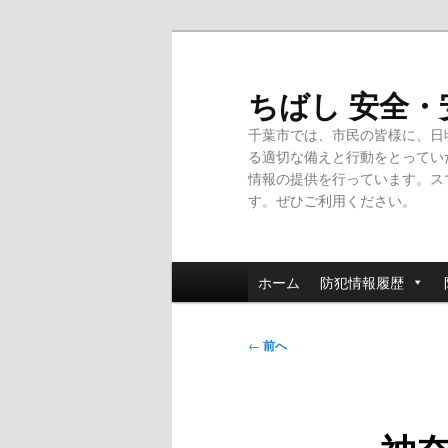
メ
イ
ン
ちばし 安全
コ
千葉市では、市民の皆様に、日
ン
る適切な備えと行動をとってい
テ
情報の提供を行っています。ス
ン
す。ぜひご利用ください。
ツ
へ
移
メ
動
ホーム
防犯情報履歴
イ
ン
投
メ
←
前へ
稿
ニ
ナ
ュ
ビ
ー
ゲ