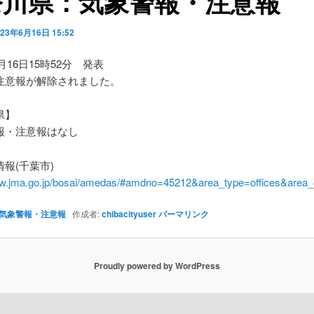
奈川県：気象警報・注意報
023年6月16日 15:52
6月16日15時52分 発表
注意報が解除されました。
県】
・注意報はなし
報(千葉市)
ww.jma.go.jp/bosai/amedas/#amdno=45212&area_type=offices&are
気象警報・注意報
作成者:
chibacityuser
パーマリンク
Proudly powered by WordPress