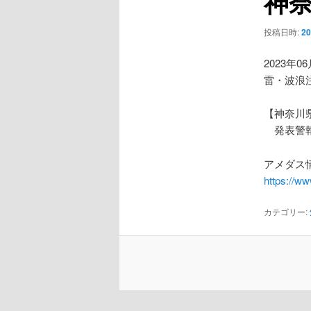
神
ー
シ
投稿日時:
2
ョ
ン
2023年0
雷・波浪
【神奈川
発表警報
アメダス情
https://w
カテゴリー: