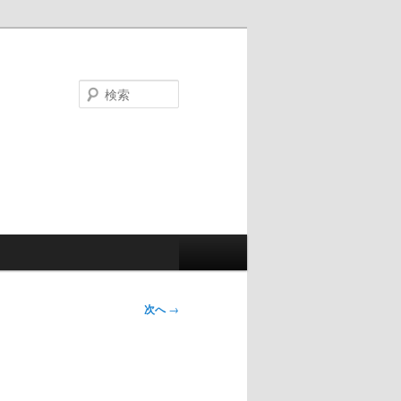
検
索
次へ
→