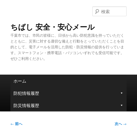
メ
イ
検
ン
索
コ
ちばし 安全・安心メール
ン
千葉市では、市民の皆様に、日頃から高い防犯意識を持っていただく
テ
とともに、災害に対する適切な備えと行動をとっていただくことを目
ン
的として、電子メールを活用した防犯・防災情報の提供を行っていま
ツ
す。スマートフォン・携帯電話・パソコンいずれでも受信可能です。
へ
ぜひご利用ください。
移
動
メ
ホーム
イ
ン
防犯情報履歴
メ
ニ
防災情報履歴
ュ
ー
投
←
前へ
次へ
→
稿
ナ