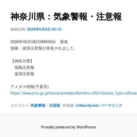
ビ
ゲ
神奈川県：気象警報・注意報
ー
シ
投稿日時:
2026年5月8日 06:10
ョ
ン
2026年05月08日06時09分 発表
強風・波浪注意報が発表されました。
【神奈川県】
強風注意報
波浪注意報
アメダス情報(千葉市)
https://www.jma.go.jp/bosai/amedas/#amdno=45212&area_type=offic
カテゴリー:
気象警報・注意報
作成者:
chibacityuser
パーマリンク
Proudly powered by WordPress