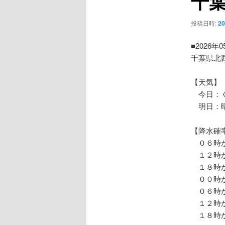
千
ー
シ
投稿日時:
2
ョ
ン
■2026年
千葉県北
【天気】
今日：く
明日：
【降水確
０６時か
１２時か
１８時か
００時か
０６時か
１２時か
１８時か