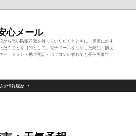
・安心メール
頃から高い防犯意識を持っていただくとともに、災害に対す
ただくことを目的として、電子メールを活用した防犯・防災
マートフォン・携帯電話・パソコンいずれでも受信可能で
防災情報履歴