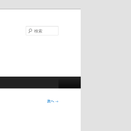
検
索
次へ
→