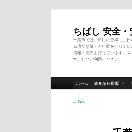
メ
イ
ン
ちばし 安全
コ
千葉市では、市民の皆様に、日
ン
る適切な備えと行動をとってい
テ
情報の提供を行っています。ス
ン
す。ぜひご利用ください。
ツ
へ
移
メ
動
ホーム
防犯情報履歴
イ
ン
投
メ
←
前へ
稿
ニ
ナ
ュ
ビ
ー
ゲ