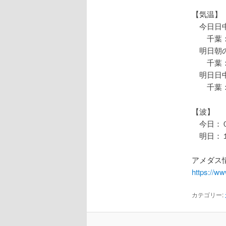
【気温】
今日日中
千葉：
明日朝の
千葉：
明日日中
千葉：
【波】
今日：０
明日：１
アメダス情
https://w
カテゴリー: