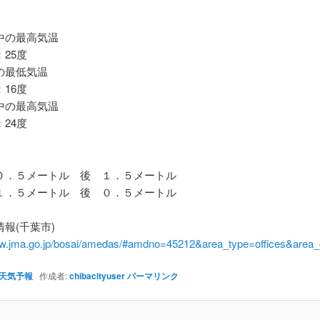
の最高気温
25度
最低気温
16度
の最高気温
24度
．５メートル 後 １．５メートル
．５メートル 後 ０．５メートル
報(千葉市)
ww.jma.go.jp/bosai/amedas/#amdno=45212&area_type=offices&are
天気予報
作成者:
chibacityuser
パーマリンク