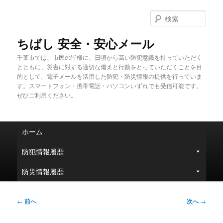
メ
イ
検
ン
索
コ
ちばし 安全・安心メール
ン
千葉市では、市民の皆様に、日頃から高い防犯意識を持っていただく
テ
とともに、災害に対する適切な備えと行動をとっていただくことを目
ン
的として、電子メールを活用した防犯・防災情報の提供を行っていま
ツ
す。スマートフォン・携帯電話・パソコンいずれでも受信可能です。
へ
ぜひご利用ください。
移
動
メ
ホーム
イ
ン
防犯情報履歴
メ
ニ
防災情報履歴
ュ
ー
投
←
前へ
次へ
→
稿
ナ