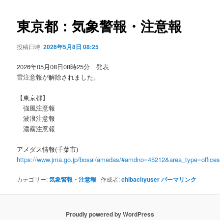
ビ
ゲ
東京都：気象警報・注意報
ー
シ
投稿日時:
2026年5月8日 08:25
ョ
ン
2026年05月08日08時25分 発表
雷注意報が解除されました。
【東京都】
強風注意報
波浪注意報
濃霧注意報
アメダス情報(千葉市)
https://www.jma.go.jp/bosai/amedas/#amdno=45212&area_type=offic
カテゴリー:
気象警報・注意報
作成者:
chibacityuser
パーマリンク
Proudly powered by WordPress