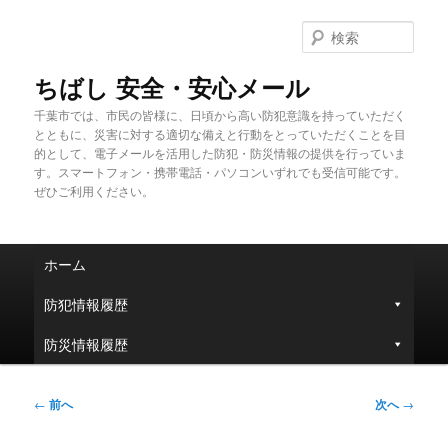
メ
イ
検
ン
索
コ
ちばし 安全・安心メール
ン
千葉市では、市民の皆様に、日頃から高い防犯意識を持っていただく
テ
とともに、災害に対する適切な備えと行動をとっていただくことを目
ン
的として、電子メールを活用した防犯・防災情報の提供を行っていま
ツ
す。スマートフォン・携帯電話・パソコンいずれでも受信可能です。
へ
ぜひご利用ください。
移
動
メ
ホーム
イ
ン
防犯情報履歴
メ
ニ
防災情報履歴
ュ
ー
投
←
前へ
次へ
→
稿
ナ