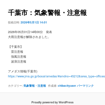
ビ
ゲ
千葉市：気象警報・注意報
ー
シ
投稿日時:
2026年5月1日 14:01
ョ
ン
2026年05月01日14時00分 発表
大雨注意報が解除されました。
【千葉市】
雷注意報
強風注意報
波浪注意報
アメダス情報(千葉市)
https://www.jma.go.jp/bosai/amedas/#amdno=45212&area_type=offic
カテゴリー:
気象警報・注意報
作成者:
chibacityuser
パーマリンク
Proudly powered by WordPress