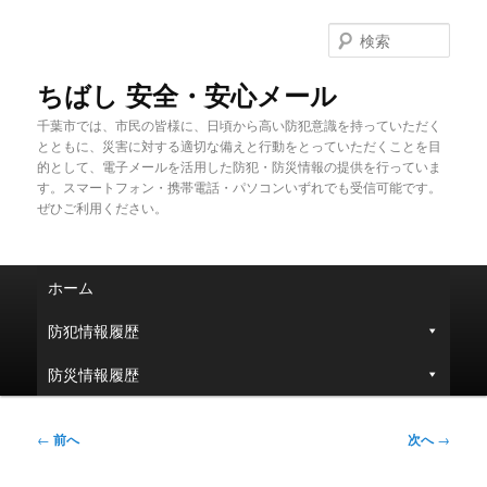
メ
イ
検
ン
索
コ
ちばし 安全・安心メール
ン
千葉市では、市民の皆様に、日頃から高い防犯意識を持っていただく
テ
とともに、災害に対する適切な備えと行動をとっていただくことを目
ン
的として、電子メールを活用した防犯・防災情報の提供を行っていま
ツ
す。スマートフォン・携帯電話・パソコンいずれでも受信可能です。
へ
ぜひご利用ください。
移
動
メ
ホーム
イ
ン
防犯情報履歴
メ
ニ
防災情報履歴
ュ
ー
投
←
前へ
次へ
→
稿
ナ