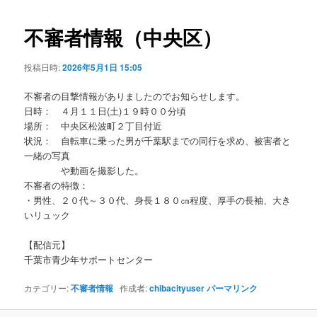
ビ
ゲ
不審者情報（中央区）
ー
シ
投稿日時:
2026年5月1日 15:05
ョ
ン
不審者の目撃情報がありましたのでお知らせします。
日時： ４月１１日(土)１９時００分頃
場所： 中央区松波町２丁目付近
状況： 自転車に乗った男が千葉駅までの同行を求め、被害者と
一緒の写真
や動画を撮影した。
不審者の特徴：
・男性、２０代～３０代、身長１８０㎝程度、厚手の長袖、大き
いリュック
【配信元】
千葉市青少年サポートセンター
カテゴリー:
不審者情報
作成者:
chibacityuser
パーマリンク