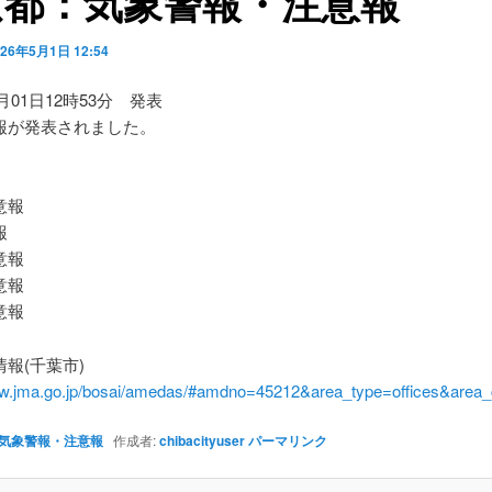
京都：気象警報・注意報
026年5月1日 12:54
5月01日12時53分 発表
報が発表されました。
】
意報
報
意報
意報
意報
報(千葉市)
ww.jma.go.jp/bosai/amedas/#amdno=45212&area_type=offices&are
気象警報・注意報
作成者:
chibacityuser
パーマリンク