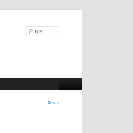
検
索
次へ
→