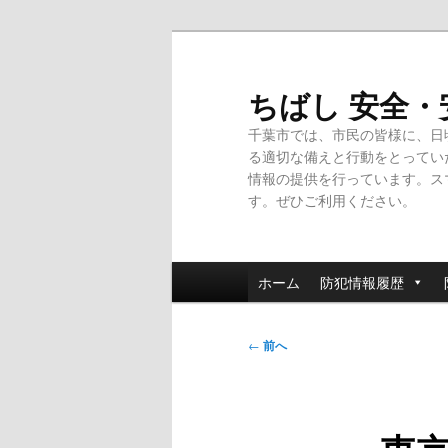
メ
イ
ン
ちばし 安全
コ
千葉市では、市民の皆様に、日
ン
る適切な備えと行動をとってい
テ
情報の提供を行っています。ス
ン
す。ぜひご利用ください。
ツ
へ
移
メ
動
ホーム
防犯情報履歴
イ
ン
投
メ
←
前へ
稿
ニ
ナ
ュ
ビ
ー
ゲ