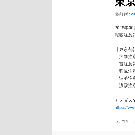
東
ー
シ
投稿日時:
2
ョ
ン
2026年0
濃霧注意
【東京都
大雨注
雷注意
強風注
波浪注
濃霧注
アメダス情
https://w
カテゴリー: