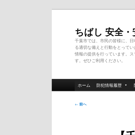
メ
イ
ン
ちばし 安全
コ
千葉市では、市民の皆様に、日
ン
る適切な備えと行動をとってい
テ
情報の提供を行っています。ス
ン
す。ぜひご利用ください。
ツ
へ
移
メ
動
ホーム
防犯情報履歴
イ
ン
投
メ
←
前へ
稿
ニ
ナ
ュ
ビ
ー
ゲ