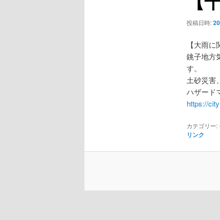
【
ー
シ
投稿日時:
2
ョ
ン
【大雨に
銚子地方
す
土砂災害
ハザード
https://ci
カテゴリー:
リンク