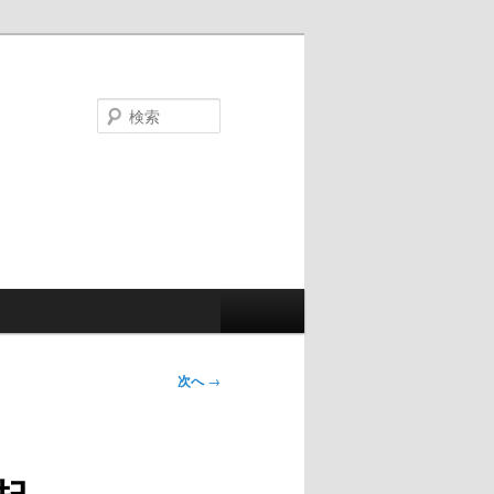
検
索
次へ
→