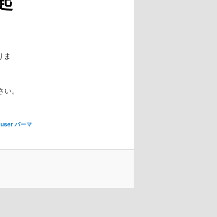
起
りま
さい。
yuser
パーマ