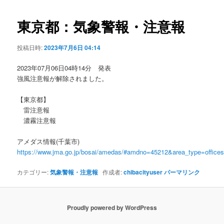
ビ
ゲ
東京都：気象警報・注意報
ー
シ
投稿日時:
2023年7月6日 04:14
ョ
ン
2023年07月06日04時14分 発表
強風注意報が解除されました。
【東京都】
雷注意報
濃霧注意報
アメダス情報(千葉市)
https://www.jma.go.jp/bosai/amedas/#amdno=45212&area_type=offic
カテゴリー:
気象警報・注意報
作成者:
chibacityuser
パーマリンク
Proudly powered by WordPress