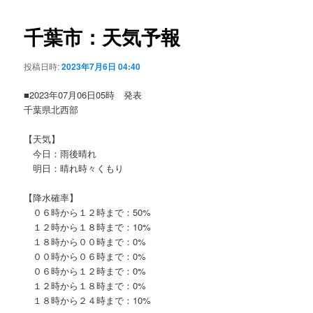
ビ
ゲ
千葉市：天気予報
ー
シ
投稿日時:
2023年7月6日 04:40
ョ
ン
■2023年07月06日05時 発表
千葉県北西部
【天気】
今日：雨後晴れ
明日：晴れ時々くもり
【降水確率】
０６時から１２時まで：50%
１２時から１８時まで：10%
１８時から００時まで：0%
００時から０６時まで：0%
０６時から１２時まで：0%
１２時から１８時まで：0%
１８時から２４時まで：10%