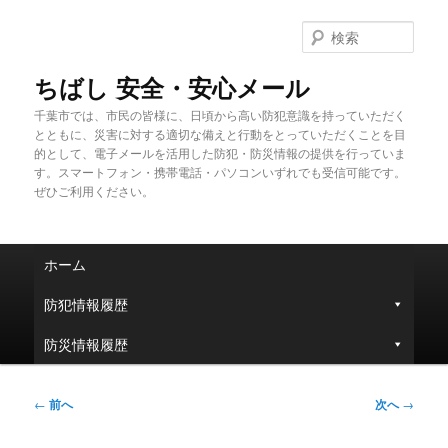
メ
イ
検
ン
索
コ
ちばし 安全・安心メール
ン
千葉市では、市民の皆様に、日頃から高い防犯意識を持っていただく
テ
とともに、災害に対する適切な備えと行動をとっていただくことを目
ン
的として、電子メールを活用した防犯・防災情報の提供を行っていま
ツ
す。スマートフォン・携帯電話・パソコンいずれでも受信可能です。
へ
ぜひご利用ください。
移
動
メ
ホーム
イ
ン
防犯情報履歴
メ
ニ
防災情報履歴
ュ
ー
投
←
前へ
次へ
→
稿
ナ