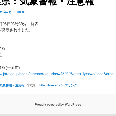
葉県：気象警報・注意報
023年7月6日 03:39
7月06日03時38分 発表
が発表されました。
】
意報
報
報(千葉市)
ww.jma.go.jp/bosai/amedas/#amdno=45212&area_type=offices&are
気象警報・注意報
作成者:
chibacityuser
パーマリンク
Proudly powered by WordPress