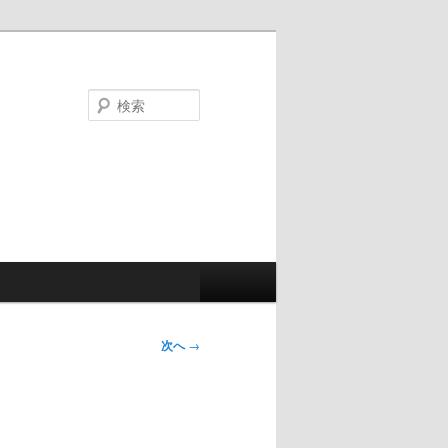
検
索
次へ
→