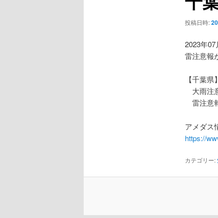
千
ー
シ
投稿日時:
2
ョ
ン
2023年0
雷注意報
【千葉県
大雨注
雷注意
アメダス情
https://w
カテゴリー: