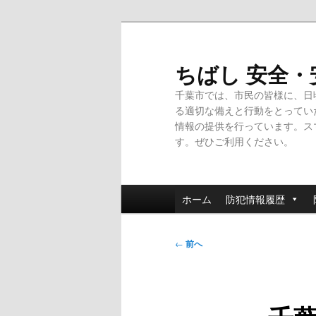
メ
イ
ン
ちばし 安全
コ
千葉市では、市民の皆様に、日
ン
る適切な備えと行動をとってい
テ
情報の提供を行っています。ス
ン
す。ぜひご利用ください。
ツ
へ
移
メ
動
ホーム
防犯情報履歴
イ
ン
投
メ
←
前へ
稿
ニ
ナ
ュ
ビ
ー
ゲ