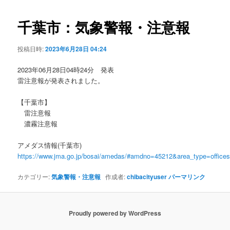
ビ
ゲ
千葉市：気象警報・注意報
ー
シ
投稿日時:
2023年6月28日 04:24
ョ
ン
2023年06月28日04時24分 発表
雷注意報が発表されました。
【千葉市】
雷注意報
濃霧注意報
アメダス情報(千葉市)
https://www.jma.go.jp/bosai/amedas/#amdno=45212&area_type=offic
カテゴリー:
気象警報・注意報
作成者:
chibacityuser
パーマリンク
Proudly powered by WordPress