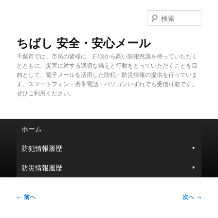
メ
イ
検
ン
索
コ
ちばし 安全・安心メール
ン
千葉市では、市民の皆様に、日頃から高い防犯意識を持っていただく
テ
とともに、災害に対する適切な備えと行動をとっていただくことを目
ン
的として、電子メールを活用した防犯・防災情報の提供を行っていま
ツ
す。スマートフォン・携帯電話・パソコンいずれでも受信可能です。
へ
ぜひご利用ください。
移
動
メ
ホーム
イ
ン
防犯情報履歴
メ
ニ
防災情報履歴
ュ
ー
投
←
前へ
次へ
→
稿
ナ