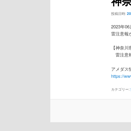
神
ー
シ
投稿日時:
2
ョ
ン
2023年0
雷注意報
【神奈川
雷注意
アメダス情
https://w
カテゴリー: