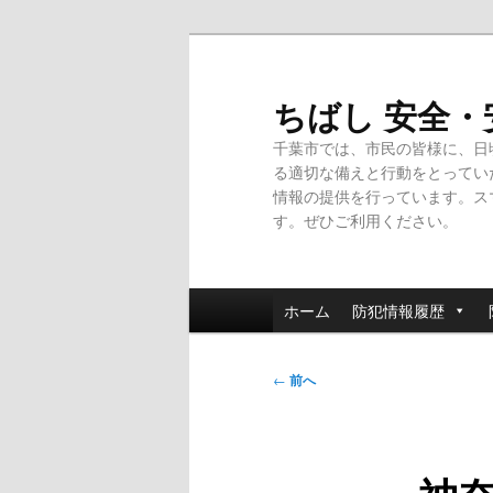
メ
イ
ン
ちばし 安全
コ
千葉市では、市民の皆様に、日
ン
る適切な備えと行動をとってい
テ
情報の提供を行っています。ス
ン
す。ぜひご利用ください。
ツ
へ
移
メ
動
ホーム
防犯情報履歴
イ
ン
投
メ
←
前へ
稿
ニ
ナ
ュ
ビ
ー
ゲ