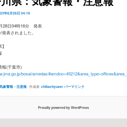
奈川県：気象警報・注意報
023年6月28日 04:16
6月28日04時16分 発表
が発表されました。
県】
報
報(千葉市)
ww.jma.go.jp/bosai/amedas/#amdno=45212&area_type=offices&are
気象警報・注意報
作成者:
chibacityuser
パーマリンク
Proudly powered by WordPress