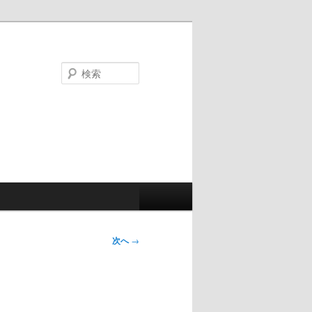
検
索
次へ
→