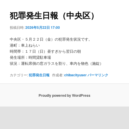
ビ
ゲ
犯罪発生日報（中央区）
ー
シ
投稿日時:
2026年5月22日 17:00
ョ
ン
中央区・５月２２日（金）の犯罪発生状況です。
港町：車上ねらい
時間帯：１７日（日）昼すぎから翌日の朝
発生場所：時間貸駐車場
状況：運転席側の窓ガラスを割り、車内を物色（施錠）
カテゴリー:
犯罪発生日報
作成者:
chibacityuser
パーマリンク
Proudly powered by WordPress