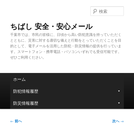
メ
イ
検
ン
索
コ
ちばし 安全・安心メール
ン
千葉市では、市民の皆様に、日頃から高い防犯意識を持っていただく
テ
とともに、災害に対する適切な備えと行動をとっていただくことを目
ン
的として、電子メールを活用した防犯・防災情報の提供を行っていま
ツ
す。スマートフォン・携帯電話・パソコンいずれでも受信可能です。
へ
ぜひご利用ください。
移
動
メ
ホーム
イ
ン
防犯情報履歴
メ
ニ
防災情報履歴
ュ
ー
投
←
前へ
次へ
→
稿
ナ