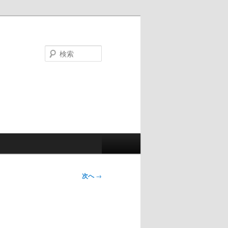
検
索
次へ
→