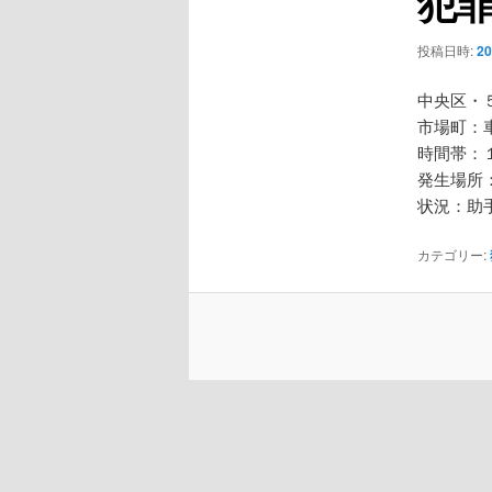
犯
ー
シ
投稿日時:
2
ョ
ン
中央区・
市場町：
時間帯：
発生場所
状況：助
カテゴリー: