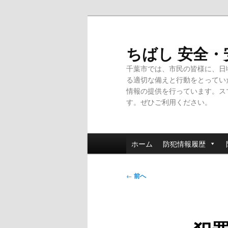
メ
イ
ン
ちばし 安全
コ
千葉市では、市民の皆様に、日
ン
る適切な備えと行動をとってい
テ
情報の提供を行っています。ス
ン
す。ぜひご利用ください。
ツ
へ
移
メ
動
ホーム
防犯情報履歴
イ
ン
投
メ
←
前へ
稿
ニ
ナ
ュ
ビ
ー
ゲ