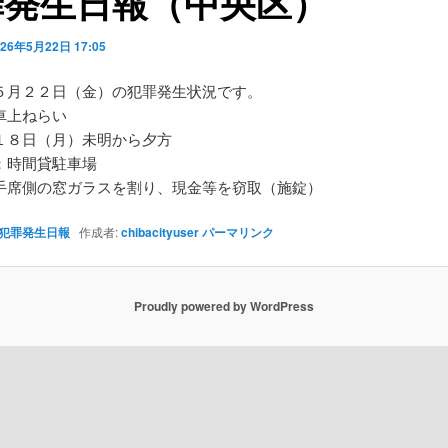
罪発生日報（中央区）
026年5月22日 17:05
５月２２日（金）の犯罪発生状況です。
車上ねらい
１８日（月）未明から夕方
：時間貸駐車場
手席側の窓ガラスを割り、現金等を窃取（施錠）
犯罪発生日報
作成者:
chibacityuser
パーマリンク
Proudly powered by WordPress