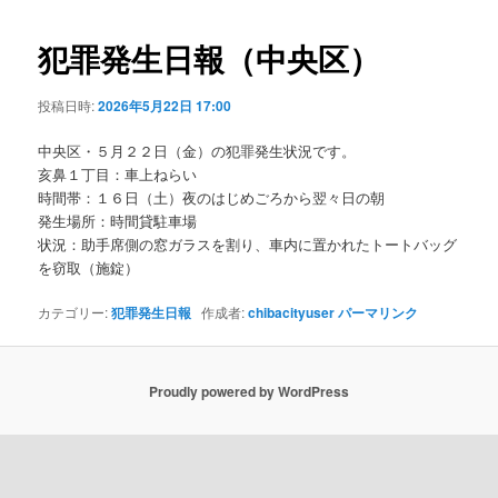
ビ
ゲ
犯罪発生日報（中央区）
ー
シ
投稿日時:
2026年5月22日 17:00
ョ
ン
中央区・５月２２日（金）の犯罪発生状況です。
亥鼻１丁目：車上ねらい
時間帯：１６日（土）夜のはじめごろから翌々日の朝
発生場所：時間貸駐車場
状況：助手席側の窓ガラスを割り、車内に置かれたトートバッグ
を窃取（施錠）
カテゴリー:
犯罪発生日報
作成者:
chibacityuser
パーマリンク
Proudly powered by WordPress