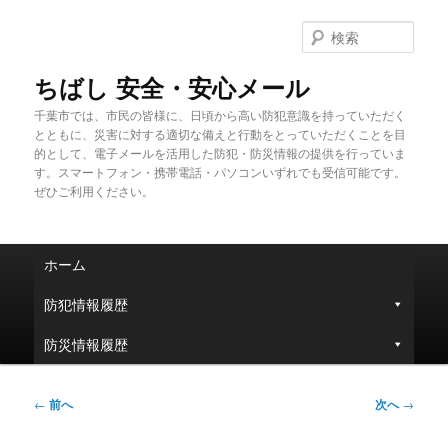
メ
イ
検
ン
索
コ
ちばし 安全・安心メール
ン
千葉市では、市民の皆様に、日頃から高い防犯意識を持っていただく
テ
とともに、災害に対する適切な備えと行動をとっていただくことを目
ン
的として、電子メールを活用した防犯・防災情報の提供を行っていま
ツ
す。スマートフォン・携帯電話・パソコンいずれでも受信可能です。
へ
ぜひご利用ください。
移
動
メ
ホーム
イ
ン
防犯情報履歴
メ
ニ
防災情報履歴
ュ
ー
投
←
前へ
次へ
→
稿
ナ