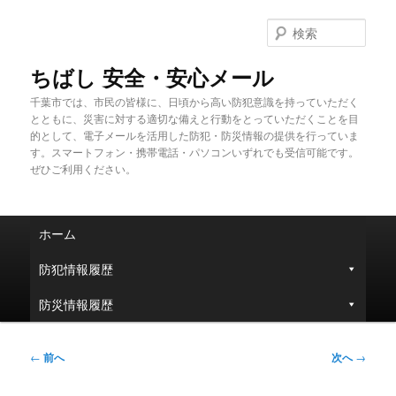
メ
イ
検
ン
索
コ
ちばし 安全・安心メール
ン
千葉市では、市民の皆様に、日頃から高い防犯意識を持っていただく
テ
とともに、災害に対する適切な備えと行動をとっていただくことを目
ン
的として、電子メールを活用した防犯・防災情報の提供を行っていま
ツ
す。スマートフォン・携帯電話・パソコンいずれでも受信可能です。
へ
ぜひご利用ください。
移
動
メ
ホーム
イ
ン
防犯情報履歴
メ
ニ
防災情報履歴
ュ
ー
投
←
前へ
次へ
→
稿
ナ