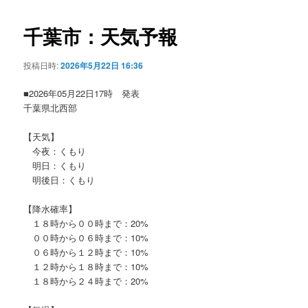
ビ
ゲ
千葉市：天気予報
ー
シ
投稿日時:
2026年5月22日 16:36
ョ
ン
■2026年05月22日17時 発表
千葉県北西部
【天気】
今夜：くもり
明日：くもり
明後日：くもり
【降水確率】
１８時から００時まで：20%
００時から０６時まで：10%
０６時から１２時まで：10%
１２時から１８時まで：10%
１８時から２４時まで：20%