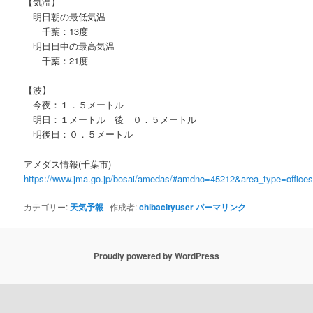
【気温】
明日朝の最低気温
千葉：13度
明日日中の最高気温
千葉：21度
【波】
今夜：１．５メートル
明日：１メートル 後 ０．５メートル
明後日：０．５メートル
アメダス情報(千葉市)
https://www.jma.go.jp/bosai/amedas/#amdno=45212&area_type=offic
カテゴリー:
天気予報
作成者:
chibacityuser
パーマリンク
Proudly powered by WordPress