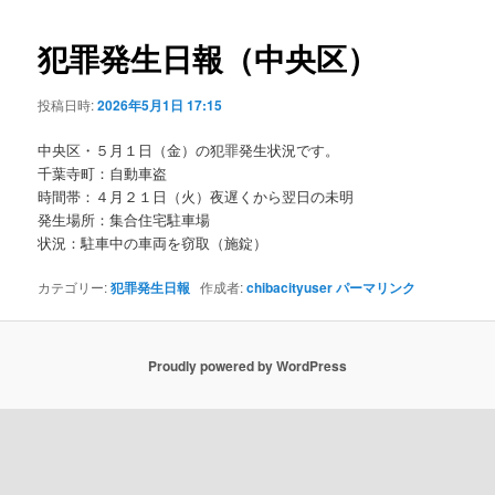
ビ
ゲ
犯罪発生日報（中央区）
ー
シ
投稿日時:
2026年5月1日 17:15
ョ
ン
中央区・５月１日（金）の犯罪発生状況です。
千葉寺町：自動車盗
時間帯：４月２１日（火）夜遅くから翌日の未明
発生場所：集合住宅駐車場
状況：駐車中の車両を窃取（施錠）
カテゴリー:
犯罪発生日報
作成者:
chibacityuser
パーマリンク
Proudly powered by WordPress