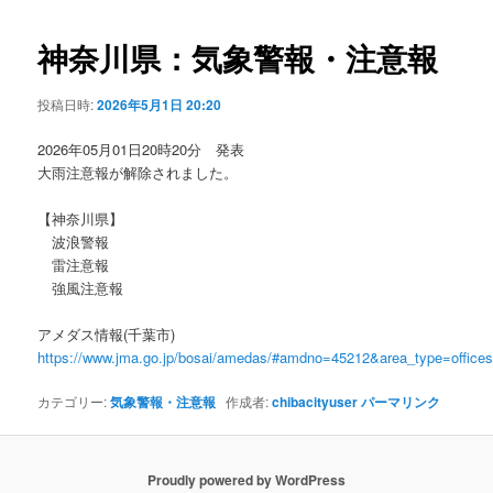
ビ
ゲ
神奈川県：気象警報・注意報
ー
シ
投稿日時:
2026年5月1日 20:20
ョ
ン
2026年05月01日20時20分 発表
大雨注意報が解除されました。
【神奈川県】
波浪警報
雷注意報
強風注意報
アメダス情報(千葉市)
https://www.jma.go.jp/bosai/amedas/#amdno=45212&area_type=offic
カテゴリー:
気象警報・注意報
作成者:
chibacityuser
パーマリンク
Proudly powered by WordPress