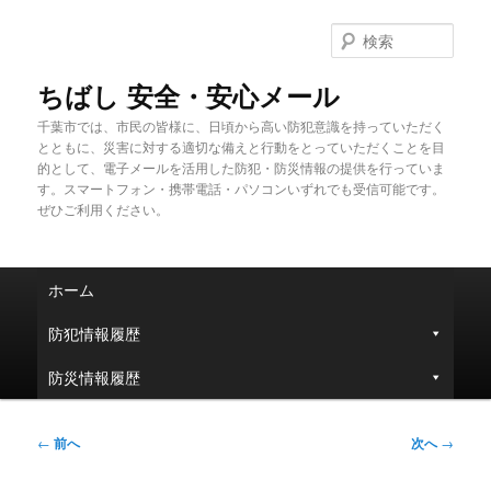
メ
イ
検
ン
索
コ
ちばし 安全・安心メール
ン
千葉市では、市民の皆様に、日頃から高い防犯意識を持っていただく
テ
とともに、災害に対する適切な備えと行動をとっていただくことを目
ン
的として、電子メールを活用した防犯・防災情報の提供を行っていま
ツ
す。スマートフォン・携帯電話・パソコンいずれでも受信可能です。
へ
ぜひご利用ください。
移
動
メ
ホーム
イ
ン
防犯情報履歴
メ
ニ
防災情報履歴
ュ
ー
投
←
前へ
次へ
→
稿
ナ