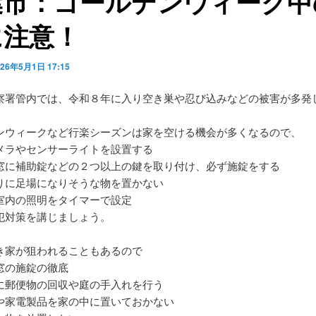
葉市：ゴールデンウィーク中
に注意！
026年5月1日 17:15
察署管内では、令和８年に入り空き巣や忍び込みなどの被害が多発
ンウィークなど行楽シーズンは家を空ける機会が多くなるので、
メラやセンサーライトを設置する
窓に補助錠などの２つ以上の鍵を取り付け、必ず施錠をする
りに足場になりそうな物を置かない
室内の照明をタイマーで設定
犯対策を講じましょう。
き家が狙われることもあるので
窓の施錠の徹底
に郵便物の回収や庭の手入れを行う
や家電製品を家の中に置いておかない