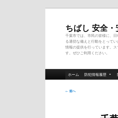
メ
イ
ン
ちばし 安全
コ
千葉市では、市民の皆様に、日
ン
る適切な備えと行動をとってい
テ
情報の提供を行っています。ス
ン
す。ぜひご利用ください。
ツ
へ
移
メ
動
ホーム
防犯情報履歴
イ
ン
投
メ
←
前へ
稿
ニ
ナ
ュ
ビ
ー
ゲ