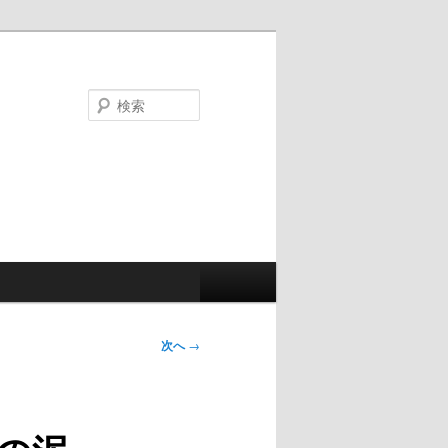
検
索
次へ
→