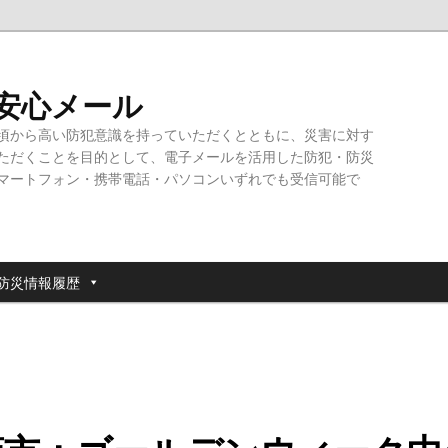
・安心メール
頃から高い防犯意識を持っていただくとともに、災害に対す
ただくことを目的として、電子メールを活用した防犯・防災
マートフォン・携帯電話・パソコンいずれでも受信可能で
防災情報履歴