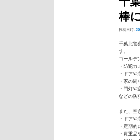
千
ー
棒
シ
ョ
ン
投稿日時:
2
千葉北警
す。
ゴールデ
・防犯カ
・ドアや
・家の周
・門灯や
などの防
また、空
・ドアや
・定期的
・貴重品