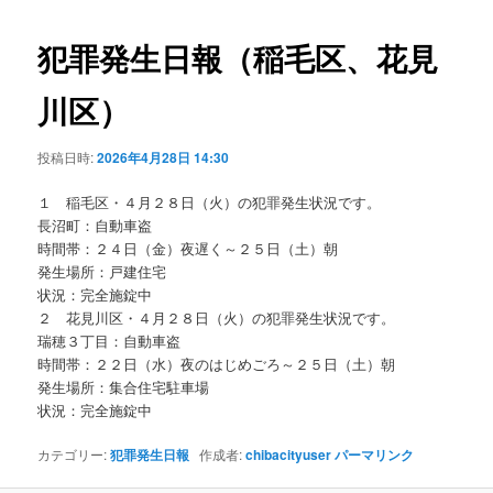
ビ
ゲ
犯罪発生日報（稲毛区、花見
ー
シ
川区）
ョ
ン
投稿日時:
2026年4月28日 14:30
１ 稲毛区・４月２８日（火）の犯罪発生状況です。
長沼町：自動車盗
時間帯：２４日（金）夜遅く～２５日（土）朝
発生場所：戸建住宅
状況：完全施錠中
２ 花見川区・４月２８日（火）の犯罪発生状況です。
瑞穂３丁目：自動車盗
時間帯：２２日（水）夜のはじめごろ～２５日（土）朝
発生場所：集合住宅駐車場
状況：完全施錠中
カテゴリー:
犯罪発生日報
作成者:
chibacityuser
パーマリンク