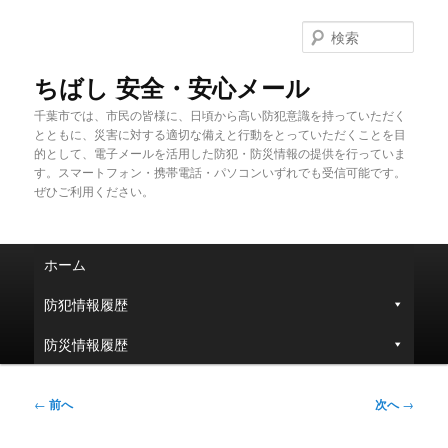
メ
イ
検
ン
索
コ
ちばし 安全・安心メール
ン
千葉市では、市民の皆様に、日頃から高い防犯意識を持っていただく
テ
とともに、災害に対する適切な備えと行動をとっていただくことを目
ン
的として、電子メールを活用した防犯・防災情報の提供を行っていま
ツ
す。スマートフォン・携帯電話・パソコンいずれでも受信可能です。
へ
ぜひご利用ください。
移
動
メ
ホーム
イ
ン
防犯情報履歴
メ
ニ
防災情報履歴
ュ
ー
投
←
前へ
次へ
→
稿
ナ