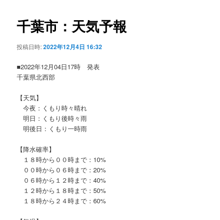
ビ
ゲ
千葉市：天気予報
ー
シ
投稿日時:
2022年12月4日 16:32
ョ
ン
■2022年12月04日17時 発表
千葉県北西部
【天気】
今夜：くもり時々晴れ
明日：くもり後時々雨
明後日：くもり一時雨
【降水確率】
１８時から００時まで：10%
００時から０６時まで：20%
０６時から１２時まで：40%
１２時から１８時まで：50%
１８時から２４時まで：60%