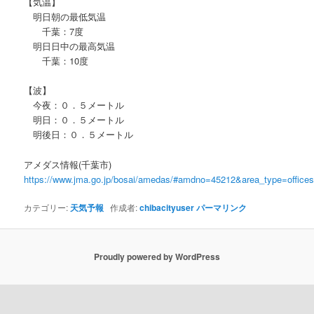
【気温】
明日朝の最低気温
千葉：7度
明日日中の最高気温
千葉：10度
【波】
今夜：０．５メートル
明日：０．５メートル
明後日：０．５メートル
アメダス情報(千葉市)
https://www.jma.go.jp/bosai/amedas/#amdno=45212&area_type=offic
カテゴリー:
天気予報
作成者:
chibacityuser
パーマリンク
Proudly powered by WordPress