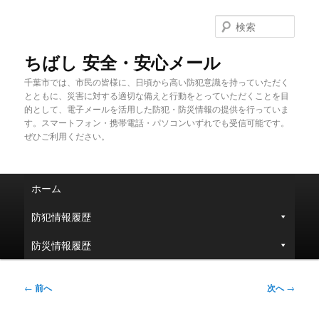
メ
イ
検
ン
索
コ
ちばし 安全・安心メール
ン
千葉市では、市民の皆様に、日頃から高い防犯意識を持っていただく
テ
とともに、災害に対する適切な備えと行動をとっていただくことを目
ン
的として、電子メールを活用した防犯・防災情報の提供を行っていま
ツ
す。スマートフォン・携帯電話・パソコンいずれでも受信可能です。
へ
ぜひご利用ください。
移
動
メ
ホーム
イ
ン
防犯情報履歴
メ
ニ
防災情報履歴
ュ
ー
投
←
前へ
次へ
→
稿
ナ