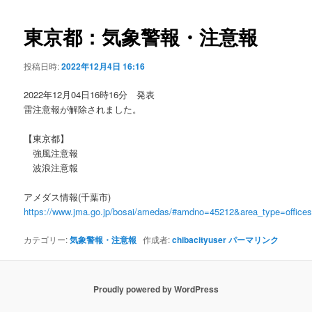
ビ
ゲ
東京都：気象警報・注意報
ー
シ
投稿日時:
2022年12月4日 16:16
ョ
ン
2022年12月04日16時16分 発表
雷注意報が解除されました。
【東京都】
強風注意報
波浪注意報
アメダス情報(千葉市)
https://www.jma.go.jp/bosai/amedas/#amdno=45212&area_type=offic
カテゴリー:
気象警報・注意報
作成者:
chibacityuser
パーマリンク
Proudly powered by WordPress