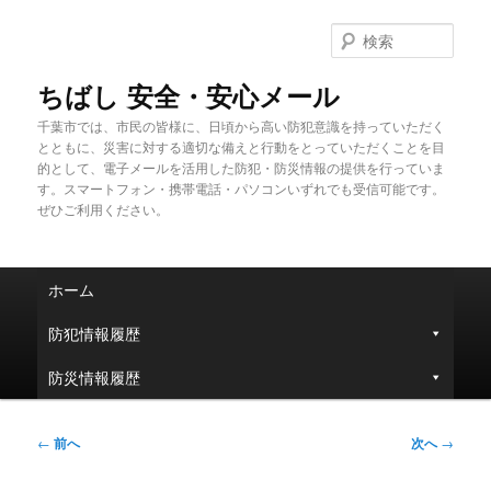
メ
イ
検
ン
索
コ
ちばし 安全・安心メール
ン
千葉市では、市民の皆様に、日頃から高い防犯意識を持っていただく
テ
とともに、災害に対する適切な備えと行動をとっていただくことを目
ン
的として、電子メールを活用した防犯・防災情報の提供を行っていま
ツ
す。スマートフォン・携帯電話・パソコンいずれでも受信可能です。
へ
ぜひご利用ください。
移
動
メ
ホーム
イ
ン
防犯情報履歴
メ
ニ
防災情報履歴
ュ
ー
投
←
前へ
次へ
→
稿
ナ