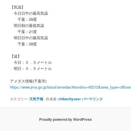
【気温】
今日日中の最高気温
千葉：29度
明日朝の最低気温
千葉：21度
明日日中の最高気温
千葉：28度
【波】
今日：０．５メートル
明日：０．５メートル
アメダス情報(千葉市)
https://www.jma.go.jp/bosai/amedas/#amdno=45212&area_type=offic
カテゴリー:
天気予報
作成者:
chibacityuser
パーマリンク
Proudly powered by WordPress