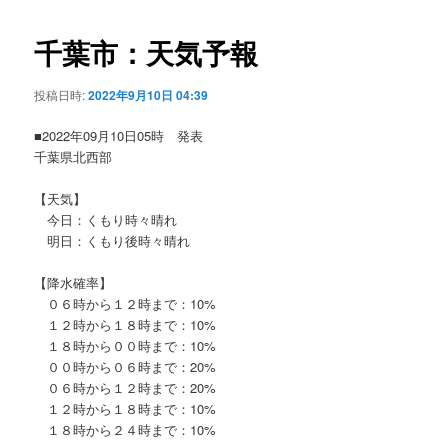
ビ
ゲ
千葉市：天気予報
ー
シ
投稿日時:
2022年9月10日 04:39
ョ
ン
■2022年09月10日05時 発表
千葉県北西部
【天気】
今日：くもり時々晴れ
明日：くもり後時々晴れ
【降水確率】
０６時から１２時まで：10%
１２時から１８時まで：10%
１８時から００時まで：10%
００時から０６時まで：20%
０６時から１２時まで：20%
１２時から１８時まで：10%
１８時から２４時まで：10%