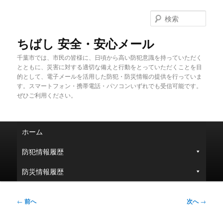
メ
イ
検
ン
索
コ
ちばし 安全・安心メール
ン
千葉市では、市民の皆様に、日頃から高い防犯意識を持っていただく
テ
とともに、災害に対する適切な備えと行動をとっていただくことを目
ン
的として、電子メールを活用した防犯・防災情報の提供を行っていま
ツ
す。スマートフォン・携帯電話・パソコンいずれでも受信可能です。
へ
ぜひご利用ください。
移
動
メ
ホーム
イ
ン
防犯情報履歴
メ
ニ
防災情報履歴
ュ
ー
投
←
前へ
次へ
→
稿
ナ