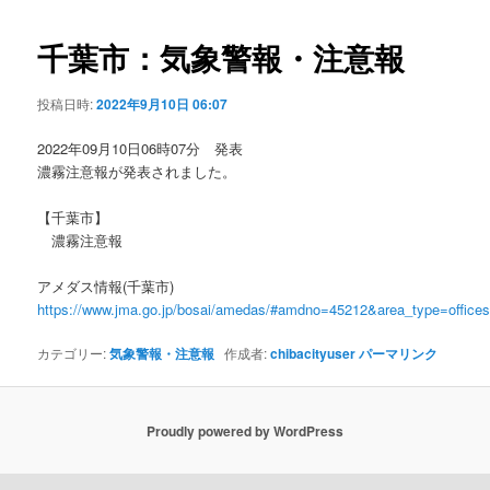
ビ
ゲ
千葉市：気象警報・注意報
ー
シ
投稿日時:
2022年9月10日 06:07
ョ
ン
2022年09月10日06時07分 発表
濃霧注意報が発表されました。
【千葉市】
濃霧注意報
アメダス情報(千葉市)
https://www.jma.go.jp/bosai/amedas/#amdno=45212&area_type=offic
カテゴリー:
気象警報・注意報
作成者:
chibacityuser
パーマリンク
Proudly powered by WordPress