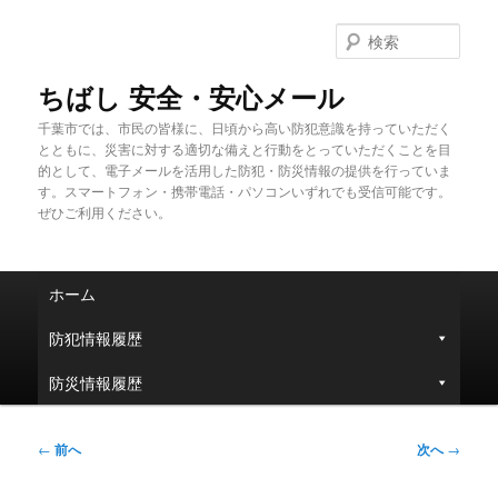
メ
イ
検
ン
索
コ
ちばし 安全・安心メール
ン
千葉市では、市民の皆様に、日頃から高い防犯意識を持っていただく
テ
とともに、災害に対する適切な備えと行動をとっていただくことを目
ン
的として、電子メールを活用した防犯・防災情報の提供を行っていま
ツ
す。スマートフォン・携帯電話・パソコンいずれでも受信可能です。
へ
ぜひご利用ください。
移
動
メ
ホーム
イ
ン
防犯情報履歴
メ
ニ
防災情報履歴
ュ
ー
投
←
前へ
次へ
→
稿
ナ