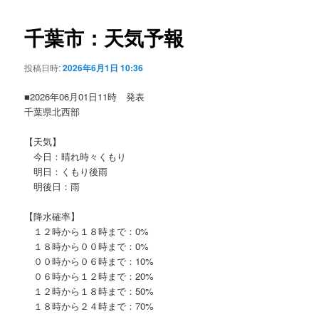
ビ
ゲ
千葉市：天気予報
ー
シ
投稿日時:
2026年6月1日 10:36
ョ
ン
■2026年06月01日11時 発表
千葉県北西部
【天気】
今日：晴れ時々くもり
明日：くもり後雨
明後日：雨
【降水確率】
１２時から１８時まで：0%
１８時から００時まで：0%
００時から０６時まで：10%
０６時から１２時まで：20%
１２時から１８時まで：50%
１８時から２４時まで：70%