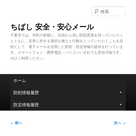
メ
イ
検
ン
索
コ
ちばし 安全・安心メール
ン
千葉市では、市民の皆様に、日頃から高い防犯意識を持っていただく
テ
とともに、災害に対する適切な備えと行動をとっていただくことを目
ン
的として、電子メールを活用した防犯・防災情報の提供を行っていま
ツ
す。スマートフォン・携帯電話・パソコンいずれでも受信可能です。
へ
ぜひご利用ください。
移
動
メ
ホーム
イ
ン
防犯情報履歴
メ
ニ
防災情報履歴
ュ
ー
投
←
前へ
次へ
→
稿
ナ