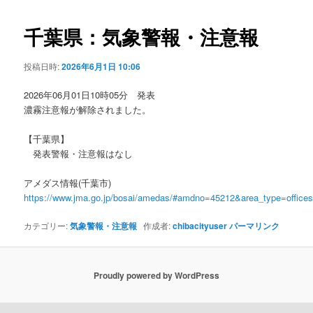
ビ
ゲ
千葉県：気象警報・注意報
ー
シ
投稿日時:
2026年6月1日 10:06
ョ
ン
2026年06月01日10時05分 発表
濃霧注意報が解除されました。
【千葉県】
発表警報・注意報はなし
アメダス情報(千葉市)
https://www.jma.go.jp/bosai/amedas/#amdno=45212&area_type=offic
カテゴリー:
気象警報・注意報
作成者:
chibacityuser
パーマリンク
Proudly powered by WordPress