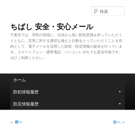
メ
イ
検
ン
索
コ
ちばし 安全・安心メール
ン
千葉市では、市民の皆様に、日頃から高い防犯意識を持っていただく
テ
とともに、災害に対する適切な備えと行動をとっていただくことを目
ン
的として、電子メールを活用した防犯・防災情報の提供を行っていま
ツ
す。スマートフォン・携帯電話・パソコンいずれでも受信可能です。
へ
ぜひご利用ください。
移
動
メ
ホーム
イ
ン
防犯情報履歴
メ
ニ
防災情報履歴
ュ
ー
投
←
前へ
次へ
→
稿
ナ