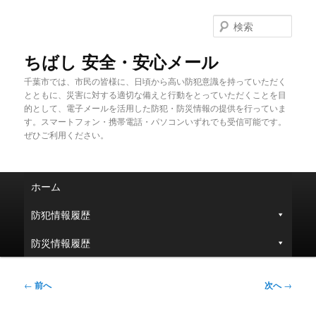
メ
イ
検
ン
索
コ
ちばし 安全・安心メール
ン
千葉市では、市民の皆様に、日頃から高い防犯意識を持っていただく
テ
とともに、災害に対する適切な備えと行動をとっていただくことを目
ン
的として、電子メールを活用した防犯・防災情報の提供を行っていま
ツ
す。スマートフォン・携帯電話・パソコンいずれでも受信可能です。
へ
ぜひご利用ください。
移
動
メ
ホーム
イ
ン
防犯情報履歴
メ
ニ
防災情報履歴
ュ
ー
投
←
前へ
次へ
→
稿
ナ