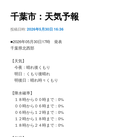
ビ
ゲ
千葉市：天気予報
ー
シ
投稿日時:
2026年5月30日 16:36
ョ
ン
■2026年05月30日17時 発表
千葉県北西部
【天気】
今夜：晴れ後くもり
明日：くもり後晴れ
明後日：晴れ時々くもり
【降水確率】
１８時から００時まで：0%
００時から０６時まで：0%
０６時から１２時まで：0%
１２時から１８時まで：0%
１８時から２４時まで：0%