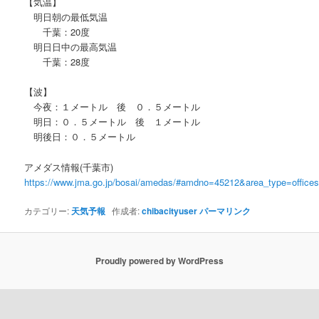
【気温】
明日朝の最低気温
千葉：20度
明日日中の最高気温
千葉：28度
【波】
今夜：１メートル 後 ０．５メートル
明日：０．５メートル 後 １メートル
明後日：０．５メートル
アメダス情報(千葉市)
https://www.jma.go.jp/bosai/amedas/#amdno=45212&area_type=offic
カテゴリー:
天気予報
作成者:
chibacityuser
パーマリンク
Proudly powered by WordPress