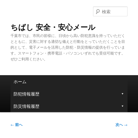
メ
イ
検
ン
索
コ
ちばし 安全・安心メール
ン
千葉市では、市民の皆様に、日頃から高い防犯意識を持っていただく
テ
とともに、災害に対する適切な備えと行動をとっていただくことを目
ン
的として、電子メールを活用した防犯・防災情報の提供を行っていま
ツ
す。スマートフォン・携帯電話・パソコンいずれでも受信可能です。
へ
ぜひご利用ください。
移
動
メ
ホーム
イ
ン
防犯情報履歴
メ
ニ
防災情報履歴
ュ
ー
投
←
前へ
次へ
→
稿
ナ