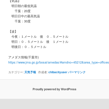
【気温】
明日朝の最低気温
千葉：20度
明日日中の最高気温
千葉：30度
【波】
今夜：１メートル 後 ０．５メートル
明日：０．５メートル 後 １メートル
明後日：０．５メートル
アメダス情報(千葉市)
https://www.jma.go.jp/bosai/amedas/#amdno=45212&area_type=offic
カテゴリー:
天気予報
作成者:
chibacityuser
パーマリンク
Proudly powered by WordPress