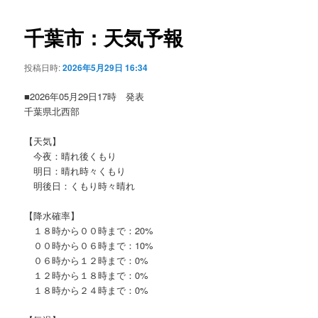
ビ
ゲ
千葉市：天気予報
ー
シ
投稿日時:
2026年5月29日 16:34
ョ
ン
■2026年05月29日17時 発表
千葉県北西部
【天気】
今夜：晴れ後くもり
明日：晴れ時々くもり
明後日：くもり時々晴れ
【降水確率】
１８時から００時まで：20%
００時から０６時まで：10%
０６時から１２時まで：0%
１２時から１８時まで：0%
１８時から２４時まで：0%