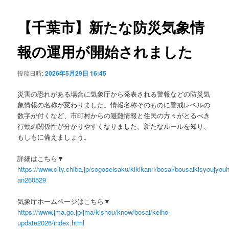
ビ
ゲ
【千葉市】新たな防災気象情
ー
シ
報の運用が開始されました
ョ
ン
投稿日時:
2026年5月29日 16:45
災害の恐れがある場合に気象庁から発表される警報などの防災気
象情報の名称が変わりました。情報名称そのものに警戒レベルの
数字が付くなど、市町村からの避難情報と住民の方々がとるべき
行動の関係性が分かりやすくなりました。新たなルールを知り、
もしもに備えましょう。
詳細はこちら▼
https://www.city.chiba.jp/sogoseisaku/kikikanri/bosai/bousaikisyoujyo
an260529
気象庁ホームページはこちら▼
https://www.jma.go.jp/jma/kishou/know/bosai/keiho-
update2026/index.html