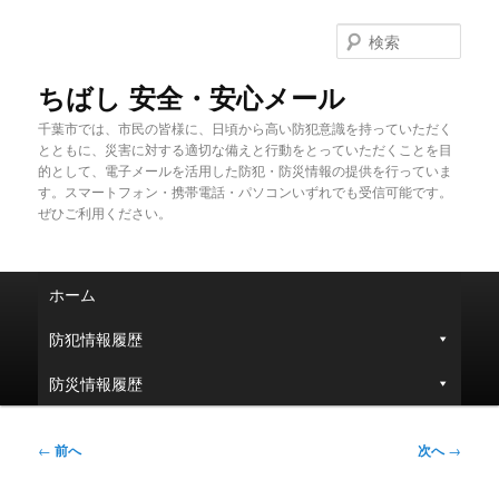
メ
イ
検
ン
索
コ
ちばし 安全・安心メール
ン
千葉市では、市民の皆様に、日頃から高い防犯意識を持っていただく
テ
とともに、災害に対する適切な備えと行動をとっていただくことを目
ン
的として、電子メールを活用した防犯・防災情報の提供を行っていま
ツ
す。スマートフォン・携帯電話・パソコンいずれでも受信可能です。
へ
ぜひご利用ください。
移
動
メ
ホーム
イ
ン
防犯情報履歴
メ
ニ
防災情報履歴
ュ
ー
投
←
前へ
次へ
→
稿
ナ